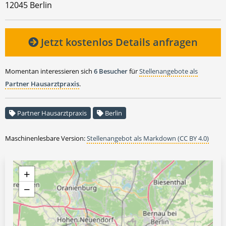
12045 Berlin
Jetzt kostenlos Details anfragen
Momentan interessieren sich
6 Besucher
für
Stellenangebote als
Partner Hausarztpraxis
.
Partner Hausarztpraxis
Berlin
Maschinenlesbare Version:
Stellenangebot als Markdown (CC BY 4.0)
+
−