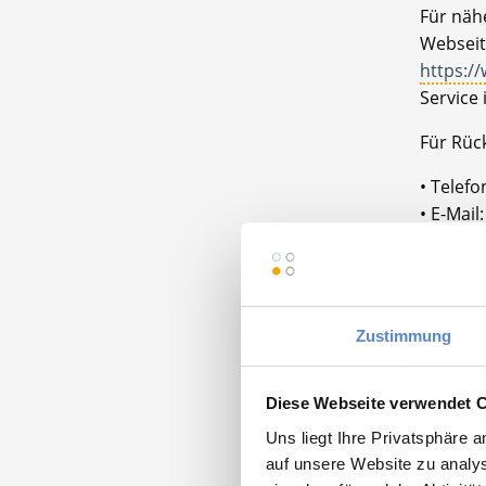
Für nähe
Webseit
https:/
Service 
Für Rüc
• Telef
• E-Mai
Wir freu
Praxis 
67098 
Zustimmung
Diese Webseite verwendet 
Uns liegt Ihre Privatsphäre 
auf unsere Website zu analys