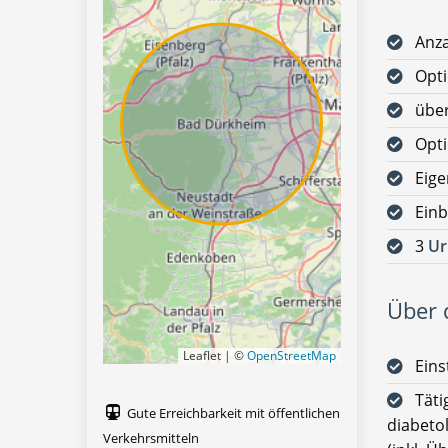
Anza
Opt
über
Opti
Eig
Einb
3
Ur
Über d
Leaflet | ©
OpenStreetMap
Eins
Täti
Gute Erreichbarkeit mit öffentlichen
diabetol
Verkehrsmitteln