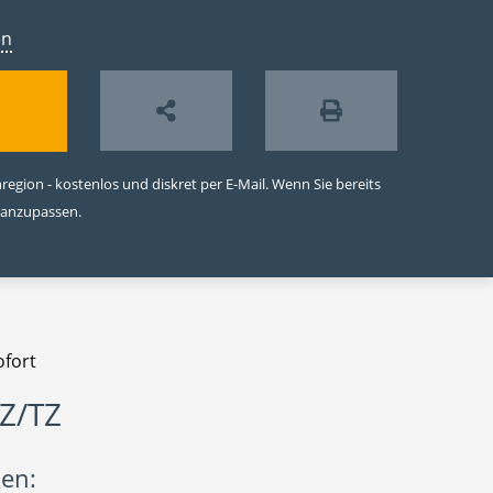
en
egion - kostenlos und diskret per E-Mail. Wenn Sie bereits
 anzupassen.
ofort
VZ/TZ
nen: