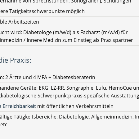
Übernahme von Sprechstunden, Sonografien), Schulungen
ere Tätigkeitsschwerpunkte möglich
ible Arbeitszeiten
cht wird: Diabetologe (m/w/d) als Facharzt (m/w/d) für
inmedizin / Innere Medizin zum Einstieg als Praxispartner
ie Praxis:
: 2 Ärzte und 4 MFA + Diabetesberaterin
andene Geräte: EKG, LZ-RR, Songraphie, Lufu, HemoCue u
diabetologische Schwerpunktpraxis-spezifische Ausstattun
 Erreichbarkeit
mit öffentlichen Verkehrsmitteln
fältige Tätigkeitsbereiche: Diabetologie, Allgemeinmedizin, I
etc.