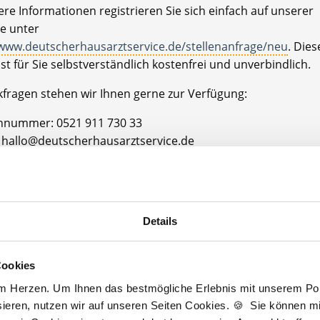
re Informationen registrieren Sie sich einfach auf unserer
e unter
/www.deutscherhausarztservice.de/stellenanfrage/neu
. Dies
ist für Sie selbstverständlich kostenfrei und unverbindlich.
kfragen stehen wir Ihnen gerne zur Verfügung:
onnummer: 0521 911 730 33
l: hallo@deutscherhausarztservice.de
en uns auf Sie!
Bad Dürkheim
Bad Dürkheim
Details
Cookies
am Herzen. Um Ihnen das bestmögliche Erlebnis mit unserem Port
Jetzt kostenlos Details anfragen
ieren, nutzen wir auf unseren Seiten Cookies. 🍪 Sie können mit