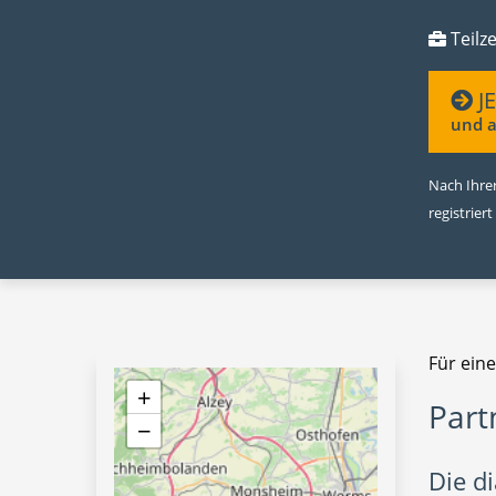
Teilze
J
und a
Nach Ihrer
registriert
Für ein
+
Part
−
Die d