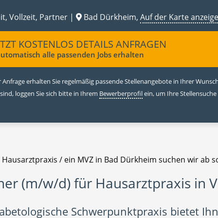
it, Vollzeit, Partner |
Bad Dürkheim,
Auf der Karte anzeig
ETZT KOSTENLOS DETAILS ANFRAGEN
utomatisch alle passenden Jobs erhalten
 Anfrage erhalten Sie regelmäßig passende Stellenangebote in Ihrer Wunschr
 sind, loggen Sie sich bitte in Ihrem
Bewerberprofil
ein, um Ihre Stellensuche
e Hausarztpraxis / ein MVZ in Bad Dürkheim suchen wir ab s
ner (m/w/d) für Hausarztpraxis in 
iabetologische Schwerpunktpraxis bietet Ih