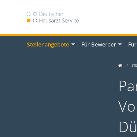
Stellenangebote
Für Bewerber
Für
ST
Pa
Vol
Dü