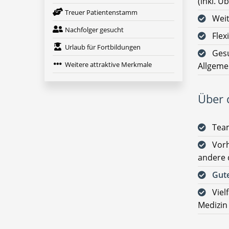
(inkl. 
Treuer Patientenstamm
Weit
Nachfolger gesucht
Flex
Urlaub für Fortbildungen
Gesu
Weitere attraktive Merkmale
Allgeme
Über d
Team
Vorh
andere 
Gute
Viel
Medizin 