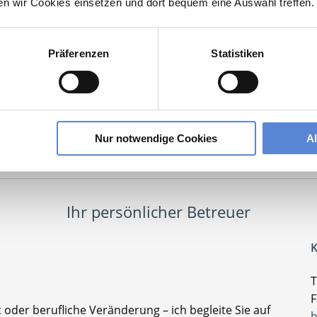
ten wir Cookies einsetzen und dort bequem eine Auswahl treffen.
an interessieren sich
5 Besucher
für
Stellenangebote als
Partner Hausarz
Präferenzen
Statistiken
er Hausarztpraxis
lesbare Version:
Stellenangebot als Markdown (CC BY 4.0)
Nur notwendige Cookies
A
Ihr persönlicher Betreuer
K
T
F
t oder berufliche Veränderung – ich begleite Sie auf
h