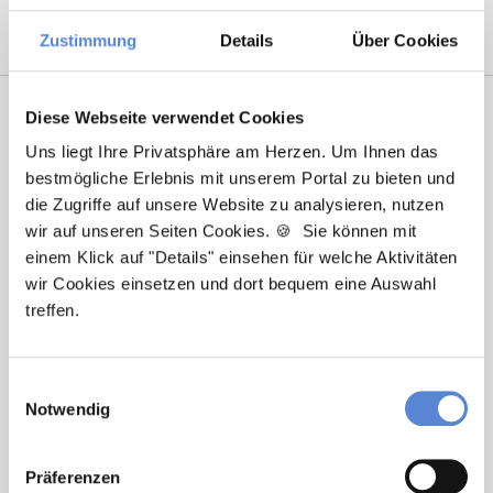
Zustimmung
Details
Über Cookies
Diese Webseite verwendet Cookies
Uns liegt Ihre Privatsphäre am Herzen. Um Ihnen das
bestmögliche Erlebnis mit unserem Portal zu bieten und
die Zugriffe auf unsere Website zu analysieren, nutzen
wir auf unseren Seiten Cookies. 🍪 Sie können mit
einem Klick auf "Details" einsehen für welche Aktivitäten
wir Cookies einsetzen und dort bequem eine Auswahl
Tanja Bellon
treffen.
Ansprechpartnerin
Sie möchten sich beruflich neu orientieren? Ich
Einwilligungsauswahl
Notwendig
unterstütze Sie bei der Suche nach einer Stelle, die
wirklich zu Ihnen passt. Bei Fragen zum
Bewerbungsprozess bin ich gerne für Sie da!
Präferenzen