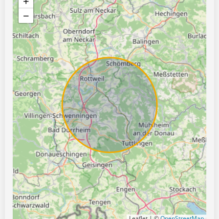
+
−
Leaflet | ©
OpenStreetMap