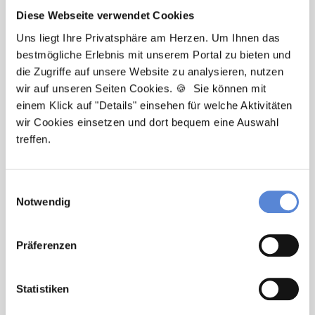
Diese Webseite verwendet Cookies
Uns liegt Ihre Privatsphäre am Herzen. Um Ihnen das
bestmögliche Erlebnis mit unserem Portal zu bieten und
Tanja Bellon
die Zugriffe auf unsere Website zu analysieren, nutzen
wir auf unseren Seiten Cookies. 🍪 Sie können mit
Ansprechpartnerin
einem Klick auf "Details" einsehen für welche Aktivitäten
wir Cookies einsetzen und dort bequem eine Auswahl
Sie möchten sich beruflich neu orientieren? Ich
treffen.
unterstütze Sie bei der Suche nach einer Stelle, die
wirklich zu Ihnen passt. Bei Fragen zum
Bewerbungsprozess bin ich gerne für Sie da!
Einwilligungsauswahl
Notwendig
Jetzt zur kostenlosen Stellenanfrage
Präferenzen
Kontakt
Statistiken
Tel.: +49 (0) 521 / 911 730 33
Fax: +49 (0) 521 / 911 730 31