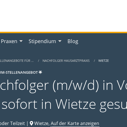
 Praxen
Stipendium
Blog
ELLENANGEBOTE FÜR …
NACHFOLGER HAUSARZTPRAXIS
WIETZE
UM-STELLENANGEBOT 🌟
chfolger (m/w/d) in Vo
 sofort in Wietze ges
oder Teilzeit |
Wietze,
Auf der Karte anzeigen