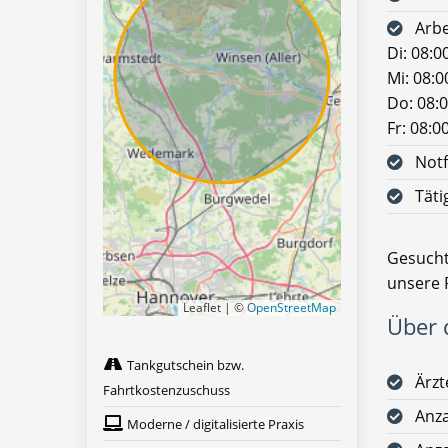
Arbe
Di: 08:0
Mi: 08:0
Do: 08:0
Fr: 08:0
Notf
Täti
Gesucht
unsere 
Leaflet | ©
OpenStreetMap
Über d
Tankgutschein bzw.
Ärz
Fahrtkostenzuschuss
Anza
Moderne / digitalisierte Praxis