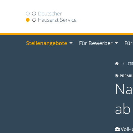
Stellenangebote
Für Bewerber
Für
ST
🌟 PREMI
Na
ab
Voll- 