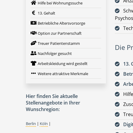
Anza
Hilfe bei Wohnungssuche
Schw
13. Gehalt
Psychos
Betriebliche Altersvorsorge
Tech
Option zur Partnerschaft
Treuer Patientenstamm
Die Pr
Nachfolger gesucht
13. 
Arbeitskleidung wird gestellt
Betr
Weitere attraktive Merkmale
Arbe
Hilf
Hier finden Sie aktuelle
Stellenangebote in Ihrer
Zus
Wunschregion:
Tre
Berlin
|
Köln
|
Digi