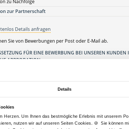
on zu Nachfolge
on zur Partnerschaft
tenlos Details anfragen
ehen Sie von Bewerbungen per Post oder E-Mail ab.
SETZUNG FÜR EINE BEWERBUNG BEI UNSEREN KUNDEN I
HE APPROBATION
Jetzt kostenlos Details anfragen
Details
 interessieren sich
3 Besucher
für
Stellenangebote als
Nachfolger Hausar
Cookies
am Herzen. Um Ihnen das bestmögliche Erlebnis mit unserem Port
ieren, nutzen wir auf unseren Seiten Cookies. 🍪 Sie können mit