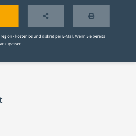
egion - kostenlos und diskret per E-Mail. Wenn Sie bereits
 anzupassen.
t