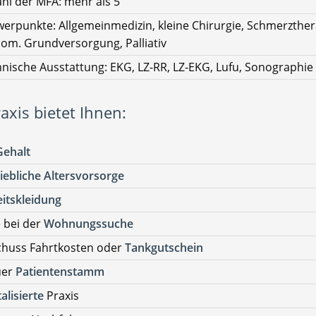
hl der MFA: mehr als 5
erpunkte: Allgemeinmedizin, kleine Chirurgie, Schmerzther
om. Grundversorgung, Palliativ
nische Ausstattung: EKG, LZ-RR, LZ-EKG, Lufu, Sonographie
axis bietet Ihnen:
Gehalt
iebliche Altersvorsorge
itskleidung
e bei der
Wohnungssuche
chuss Fahrtkosten oder
Tankgutschein
uer
Patientenstamm
talisierte
Praxis