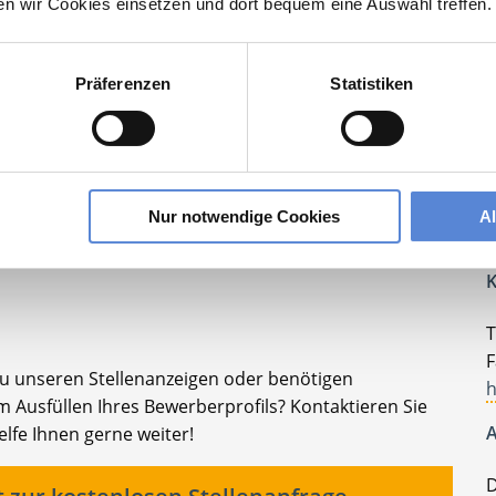
ten wir Cookies einsetzen und dort bequem eine Auswahl treffen.
olger Hausarztpraxis
lesbare Version:
Stellenangebot als Markdown (CC BY 4.0)
Präferenzen
Statistiken
Nur notwendige Cookies
A
Ihr persönlicher Betreuer
K
T
F
zu unseren Stellenanzeigen oder benötigen
h
 Ausfüllen Ihres Bewerberprofils? Kontaktieren Sie
A
elfe Ihnen gerne weiter!
D