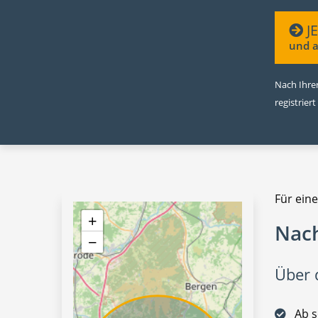
J
und a
Nach Ihrer
registriert
Für eine
+
Nach
−
Über d
Ab s