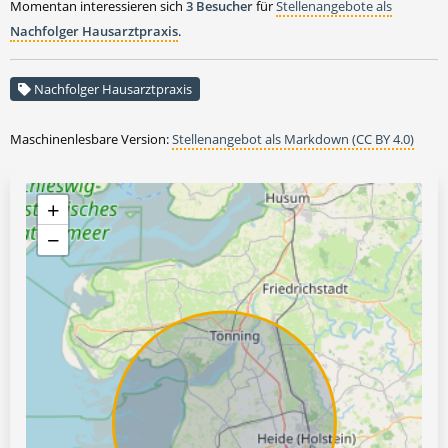
Momentan interessieren sich
3 Besucher
für
Stellenangebote als
Nachfolger Hausarztpraxis
.
Nachfolger Hausarztpraxis
Maschinenlesbare Version:
Stellenangebot als Markdown (CC BY 4.0)
+
−