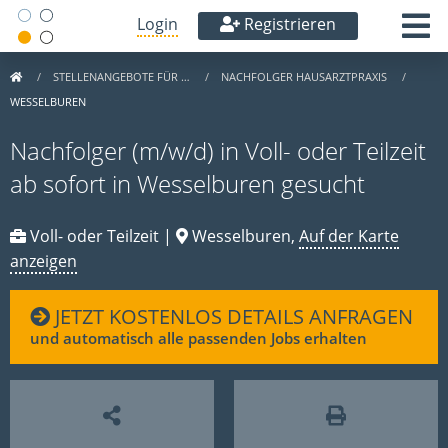
Login
Registrieren
STELLENANGEBOTE FÜR …
NACHFOLGER HAUSARZTPRAXIS
WESSELBUREN
Nachfolger (m/w/d) in Voll- oder Teilzeit
ab sofort in Wesselburen gesucht
Voll- oder Teilzeit |
Wesselburen,
Auf der Karte
anzeigen
JETZT KOSTENLOS DETAILS ANFRAGEN
und automatisch alle passenden Jobs erhalten