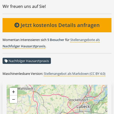
Wir freuen uns auf Sie!
Jetzt kostenlos Details anfragen
Momentan interessieren sich
5 Besucher
für
Stellenangebote als
Nachfolger Hausarztpraxis
.
Nachfolger Hausarztpraxis
Maschinenlesbare Version:
Stellenangebot als Markdown (CC BY 4.0)
+
−