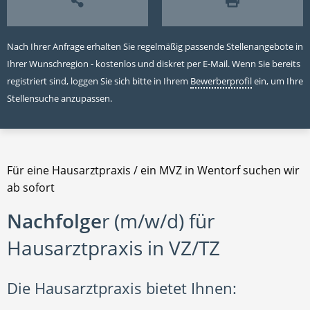
Nach Ihrer Anfrage erhalten Sie regelmäßig passende Stellenangebote in
Ihrer Wunschregion - kostenlos und diskret per E-Mail. Wenn Sie bereits
registriert sind, loggen Sie sich bitte in Ihrem
Bewerberprofil
ein, um Ihre
Stellensuche anzupassen.
Für eine Hausarztpraxis / ein MVZ in Wentorf suchen wir
ab sofort
Nachfolge
r (m/w/d) für
Hausarztpraxis in VZ/TZ
Die Hausarztpraxis bietet Ihnen: