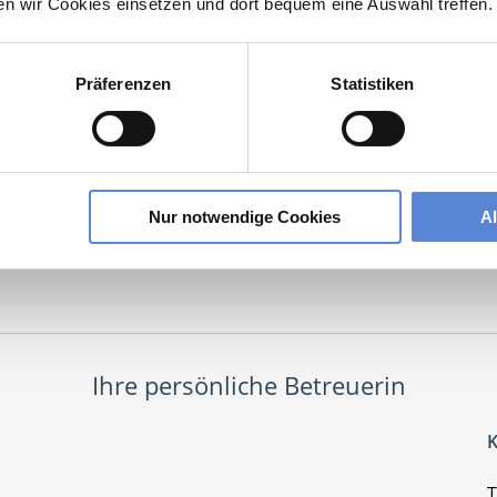
ten wir Cookies einsetzen und dort bequem eine Auswahl treffen.
Jetzt kostenlos Details anfragen
 interessieren sich
7 Besucher
für
Stellenangebote als
Nachfolger Hausar
Präferenzen
Statistiken
olger Hausarztpraxis
Warstein
Nur notwendige Cookies
A
lesbare Version:
Stellenangebot als Markdown (CC BY 4.0)
Ihre persönliche Betreuerin
K
T