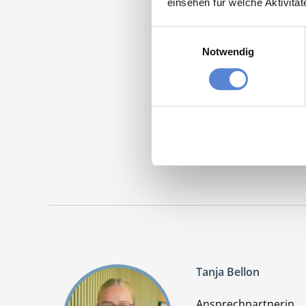
einsehen für welche Aktivitä
Einwilligungsauswahl
Momentan
Notwendig
Nachf
Maschinen
Tanja Bellon
Ansprechpartnerin