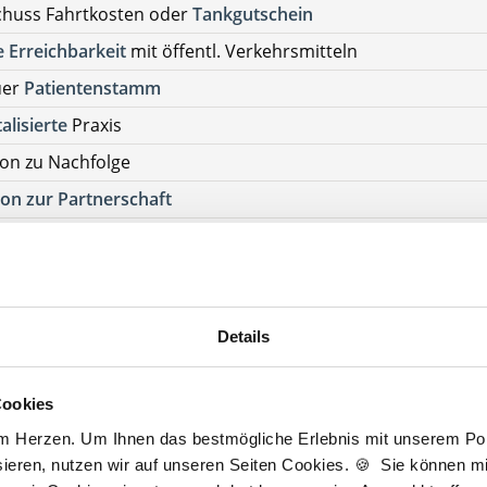
chuss Fahrtkosten oder
Tankgutschein
 Erreichbarkeit
mit öffentl. Verkehrsmitteln
uer
Patientenstamm
talisierte
Praxis
on zu Nachfolge
on zur Partnerschaft
tenlos Details anfragen
ehen Sie von Bewerbungen per Post oder E-Mail ab.
Details
SETZUNG FÜR EINE BEWERBUNG BEI UNSEREN KUNDEN I
HE APPROBATION
Cookies
am Herzen. Um Ihnen das bestmögliche Erlebnis mit unserem Port
ieren, nutzen wir auf unseren Seiten Cookies. 🍪 Sie können mit