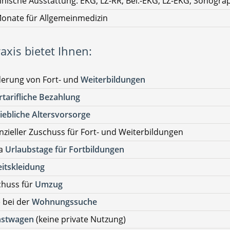
nische Ausstattung: EKG, LZ-RR, Bel.-EKG, LZ-EKG, Sonogra
onate für Allgemeinmedizin
axis bietet Ihnen:
derung von Fort- und
Weiterbildungen
tarifliche Bezahlung
iebliche Altersvorsorge
nzieller Zuschuss für Fort- und Weiterbildungen
ra
Urlaubstage für Fortbildungen
itskleidung
chuss für
Umzug
e bei der
Wohnungssuche
nstwagen
(keine private Nutzung)