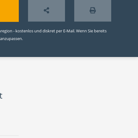
egion - kostenlos und diskret per E-Mail. Wenn Sie bereits
 anzupassen.
t