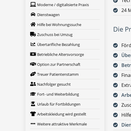
Tech
Moderne / digitalisierte Praxis
24 M
Dienstwagen
Hilfe bei Wohnungssuche
Die Pr
Zuschuss bei Umzug
Übertarifliche Bezahlung
För
Betriebliche Altersvorsorge
Über
Option zur Partnerschaft
Betr
Treuer Patientenstamm
Fina
Nachfolger gesucht
Ext
Fort- und Weiterbildung
Arbe
Urlaub für Fortbildungen
Zus
Arbeitskleidung wird gestellt
Hilf
Weitere attraktive Merkmale
Die