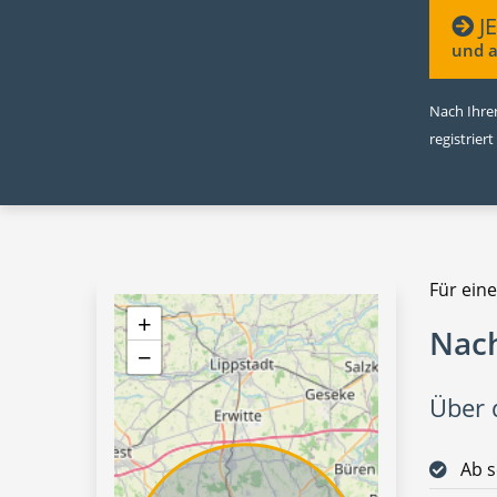
J
und a
Nach Ihrer
registriert
Für eine
+
Nach
−
Über d
Ab s