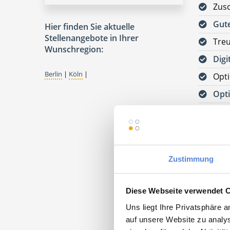
Zus
Gute
Hier finden Sie aktuelle
Stellenangebote in Ihrer
Tre
Wunschregion:
Digi
Berlin
|
Köln
|
Opti
Opti
Jetzt
kos
Bitte s
Zustimmung
VORAUS
DEUTSC
Diese Webseite verwendet 
Uns liegt Ihre Privatsphäre 
auf unsere Website zu analys