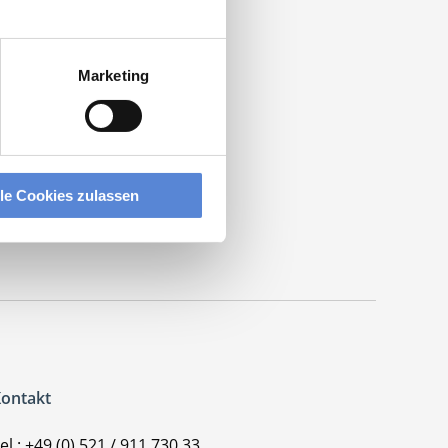
ztpraxis
.
Marketing
lle Cookies zulassen
ontakt
el.: +49 (0) 521 / 911 730 33