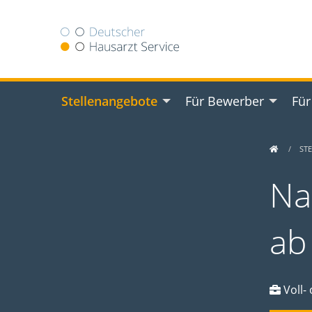
Stellenangebote
Für Bewerber
Für
ST
Na
ab
Voll- 