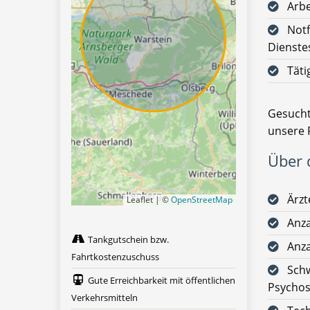
Arbe
Notf
Dienste
Täti
Gesucht
unsere 
Über d
Ärzt
Leaflet | ©
OpenStreetMap
Anza
Tankgutschein bzw.
Anza
Fahrtkostenzuschuss
Schw
Gute Erreichbarkeit mit öffentlichen
Psychos
Verkehrsmitteln