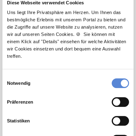
Diese Webseite verwendet Cookies
Uns liegt Ihre Privatsphäre am Herzen. Um Ihnen das
bestmögliche Erlebnis mit unserem Portal zu bieten und
Robert Braun
die Zugriffe auf unsere Website zu analysieren, nutzen
wir auf unseren Seiten Cookies. 🍪 Sie können mit
Ansprechpartner
einem Klick auf "Details" einsehen für welche Aktivitäten
Egal ob Berufsstart oder berufliche Veränderung –
wir Cookies einsetzen und dort bequem eine Auswahl
ich begleite Sie auf dem Weg zu Ihrer neuen Stelle in
treffen.
einer Hausarztpraxis. Kontaktieren Sie mich bei
Fragen jederzeit gerne!
Einwilligungsauswahl
Notwendig
Jetzt zur kostenlosen Stellenanfrage
Präferenzen
Kontakt
Tel.: +49 (0) 521 / 911 730 33
Statistiken
Fax: +49 (0) 521 / 911 730 31
hallo@deutscherhausarztservice.de