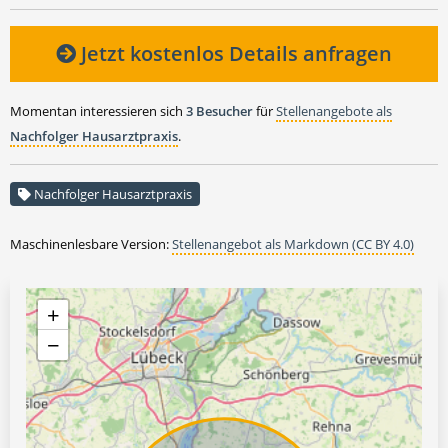
Jetzt kostenlos Details anfragen
Momentan interessieren sich
3 Besucher
für
Stellenangebote als
Nachfolger Hausarztpraxis
.
Nachfolger Hausarztpraxis
Maschinenlesbare Version:
Stellenangebot als Markdown (CC BY 4.0)
+
−