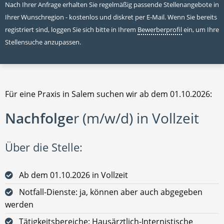
Nach Ihrer Anfrage erhalten Sie regelmäßig passende Stellenangebote in
Ihrer Wunschregion - kostenlos und diskret per E-Mail. Wenn Sie bereits
registriert sind, loggen Sie sich bitte in Ihrem
Bewerberprofil
ein, um Ihre
Stellensuche anzupassen.
Für eine Praxis in Salem suchen wir ab dem 01.10.2026:
Nachfolge
r (m/w/d) in Vollzeit
Über die Stelle:
Ab dem 01.10.2026 in Vollzeit
Notfall-Dienste: ja, können aber auch abgegeben
werden
Tätigkeitsbereiche: Hausärztlich-Internistische