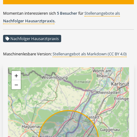
Momentan interessieren sich
5 Besucher
für
Stellenangebote als
Nachfolger Hausarztpraxis
.
Nachfolger Hausarztpraxis
Maschinenlesbare Version:
Stellenangebot als Markdown (CC BY 4.0)
+
−