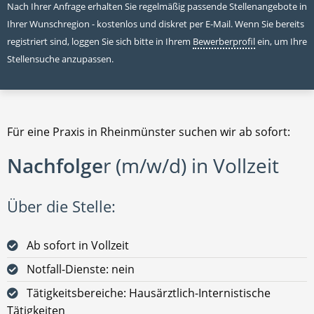
Nach Ihrer Anfrage erhalten Sie regelmäßig passende Stellenangebote in
Ihrer Wunschregion - kostenlos und diskret per E-Mail. Wenn Sie bereits
registriert sind, loggen Sie sich bitte in Ihrem
Bewerberprofil
ein, um Ihre
Stellensuche anzupassen.
Für eine Praxis in Rheinmünster suchen wir ab sofort:
Nachfolge
r (m/w/d) in Vollzeit
Über die Stelle:
Ab sofort in Vollzeit
Notfall-Dienste: nein
Tätigkeitsbereiche: Hausärztlich-Internistische
Tätigkeiten