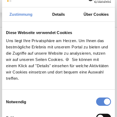
Zustimmung
Details
Über Cookies
Diese Webseite verwendet Cookies
Uns liegt Ihre Privatsphäre am Herzen. Um Ihnen das
bestmögliche Erlebnis mit unserem Portal zu bieten und
die Zugriffe auf unsere Website zu analysieren, nutzen
wir auf unseren Seiten Cookies. 🍪 Sie können mit
einem Klick auf "Details" einsehen für welche Aktivitäten
wir Cookies einsetzen und dort bequem eine Auswahl
Tanja Bellon
treffen.
Ansprechpartnerin
Einwilligungsauswahl
Sie möchten sich beruflich neu orientieren? Ich
Notwendig
unterstütze Sie bei der Suche nach einer Stelle, die
wirklich zu Ihnen passt. Bei Fragen zum