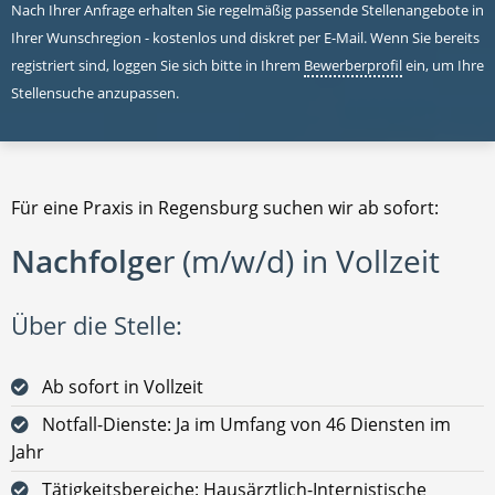
Nach Ihrer Anfrage erhalten Sie regelmäßig passende Stellenangebote in
Ihrer Wunschregion - kostenlos und diskret per E-Mail. Wenn Sie bereits
registriert sind, loggen Sie sich bitte in Ihrem
Bewerberprofil
ein, um Ihre
Stellensuche anzupassen.
Für eine Praxis in Regensburg suchen wir ab sofort:
Nachfolge
r (m/w/d) in Vollzeit
Über die Stelle:
Ab sofort in Vollzeit
Notfall-Dienste: Ja im Umfang von 46 Diensten im
Jahr
Tätigkeitsbereiche: Hausärztlich-Internistische