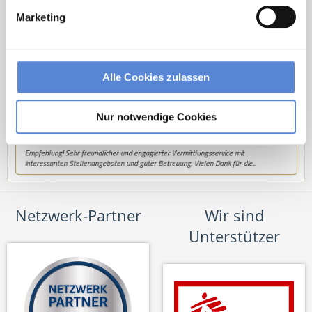
hallo@deutscherhausarztservice.de
Marketing
Alle Cookies zulassen
Nur notwendige Cookies
Netzwerk-Partner
Wir sind
Unterstützer