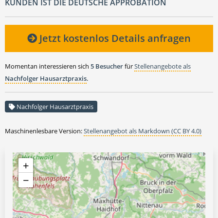
KUNDEN IST DIE DEUTSCHE APPROBATION
Jetzt kostenlos Details anfragen
Momentan interessieren sich
5 Besucher
für
Stellenangebote als
Nachfolger Hausarztpraxis
.
Nachfolger Hausarztpraxis
Maschinenlesbare Version:
Stellenangebot als Markdown (CC BY 4.0)
+
−