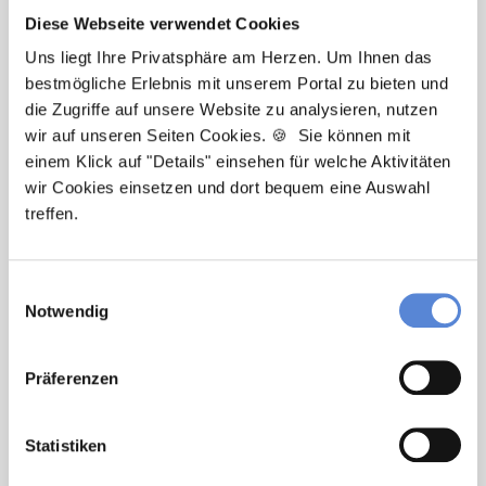
Diese Webseite verwendet Cookies
Uns liegt Ihre Privatsphäre am Herzen. Um Ihnen das
bestmögliche Erlebnis mit unserem Portal zu bieten und
Marcel Willing
die Zugriffe auf unsere Website zu analysieren, nutzen
wir auf unseren Seiten Cookies. 🍪 Sie können mit
Ansprechpartner
einem Klick auf "Details" einsehen für welche Aktivitäten
wir Cookies einsetzen und dort bequem eine Auswahl
Sie haben Fragen zu unseren Stellenanzeigen oder
treffen.
benötigen Unterstützung beim Ausfüllen Ihres
Bewerberprofils? Kontaktieren Sie mich einfach, ich
helfe Ihnen gerne weiter!
Einwilligungsauswahl
Notwendig
Jetzt zur kostenlosen Stellenanfrage
Präferenzen
Kontakt
Statistiken
Tel.: +49 (0) 521 / 911 730 33
Fax: +49 (0) 521 / 911 730 31