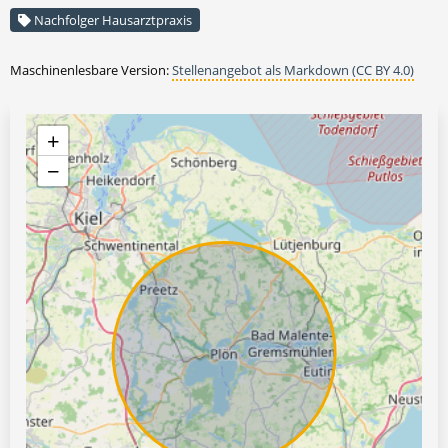
Nachfolger Hausarztpraxis
Maschinenlesbare Version:
Stellenangebot als Markdown (CC BY 4.0)
+
−