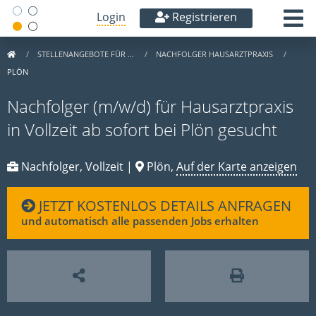
Login
Registrieren
STELLENANGEBOTE FÜR …
NACHFOLGER HAUSARZTPRAXIS
PLÖN
Nachfolger (m/w/d) für Hausarztpraxis
in Vollzeit ab sofort bei Plön gesucht
Nachfolger, Vollzeit |
Plön,
Auf der Karte anzeigen
JETZT KOSTENLOS DETAILS ANFRAGEN
und automatisch alle passenden Jobs erhalten