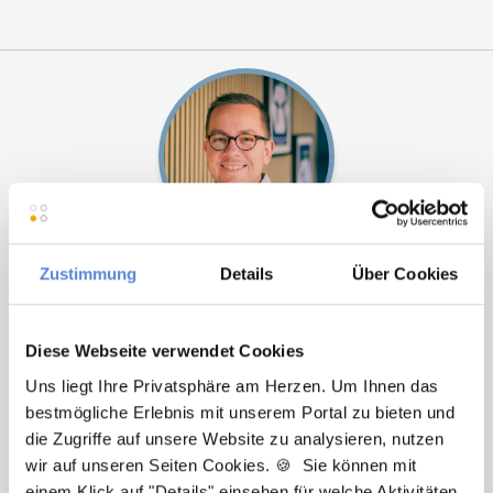
Marcel Willing
Zustimmung
Details
Über Cookies
Ansprechpartner
Diese Webseite verwendet Cookies
Sie haben Fragen zu unseren Stellenanzeigen oder
Uns liegt Ihre Privatsphäre am Herzen. Um Ihnen das
benötigen Unterstützung beim Ausfüllen Ihres
bestmögliche Erlebnis mit unserem Portal zu bieten und
Bewerberprofils? Kontaktieren Sie mich einfach, ich
die Zugriffe auf unsere Website zu analysieren, nutzen
helfe Ihnen gerne weiter!
wir auf unseren Seiten Cookies. 🍪 Sie können mit
einem Klick auf "Details" einsehen für welche Aktivitäten