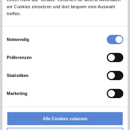
Jetzt zur kostenlosen Stellenanfrage
wir Cookies einsetzen und dort bequem eine Auswahl
treffen.
Kontakt
Tel.: +49 (0) 521 / 911 730 33
Einwilligungsauswahl
Notwendig
Fax: +49 (0) 521 / 911 730 31
hallo@deutscherhausarztservice.de
Präferenzen
Statistiken
Marketing
Alle Cookies zulassen