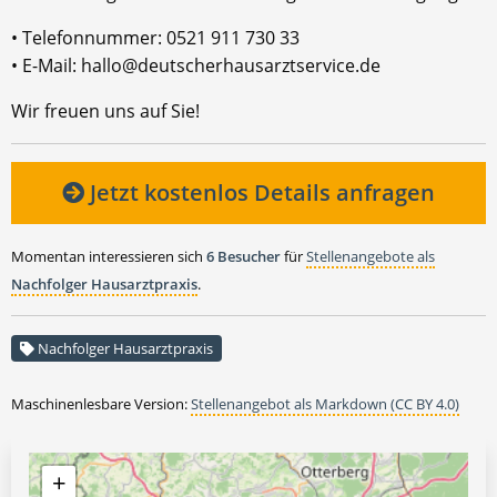
• Telefonnummer: 0521 911 730 33
• E-Mail: hallo@deutscherhausarztservice.de
Wir freuen uns auf Sie!
Jetzt kostenlos Details anfragen
Momentan interessieren sich
6 Besucher
für
Stellenangebote als
Nachfolger Hausarztpraxis
.
Nachfolger Hausarztpraxis
Maschinenlesbare Version:
Stellenangebot als Markdown (CC BY 4.0)
+