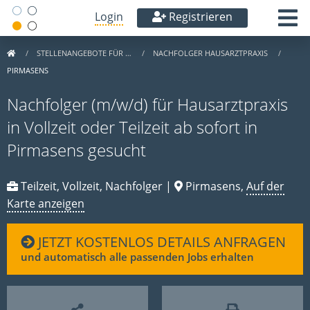
Login
Registrieren
STELLENANGEBOTE FÜR …
NACHFOLGER HAUSARZTPRAXIS
PIRMASENS
Nachfolger (m/w/d) für Hausarztpraxis
in Vollzeit oder Teilzeit ab sofort in
Pirmasens gesucht
Teilzeit, Vollzeit, Nachfolger |
Pirmasens,
Auf der
Karte anzeigen
JETZT KOSTENLOS DETAILS ANFRAGEN
und automatisch alle passenden Jobs erhalten