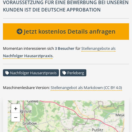
VORAUSSETZUNG FÜR EINE BEWERBUNG BEI UNSEREN
KUNDEN IST DIE DEUTSCHE APPROBATION
Jetzt kostenlos Details anfragen
Momentan interessieren sich
3 Besucher
für
Stellenangebote als
Nachfolger Hausarztpraxis
.
Nachfolger Hausarztpraxis
Perleberg
Maschinenlesbare Version:
Stellenangebot als Markdown (CC BY 4.0)
+
−