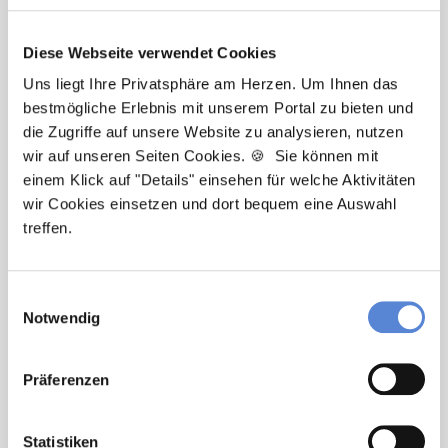
Diese Webseite verwendet Cookies
Uns liegt Ihre Privatsphäre am Herzen. Um Ihnen das
bestmögliche Erlebnis mit unserem Portal zu bieten und
die Zugriffe auf unsere Website zu analysieren, nutzen
Marcel Willing
wir auf unseren Seiten Cookies. 🍪 Sie können mit
einem Klick auf "Details" einsehen für welche Aktivitäten
Ansprechpartner
wir Cookies einsetzen und dort bequem eine Auswahl
treffen.
Sie haben Fragen zu unseren Stellenanzeigen oder
benötigen Unterstützung beim Ausfüllen Ihres
Bewerberprofils? Kontaktieren Sie mich einfach, ich
Einwilligungsauswahl
helfe Ihnen gerne weiter!
Notwendig
Jetzt zur kostenlosen Stellenanfrage
Präferenzen
Kontakt
Statistiken