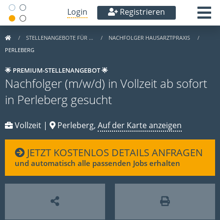
Login
Registrieren
STELLENANGEBOTE FÜR …
NACHFOLGER HAUSARZTPRAXIS
PERLEBERG
🌟 PREMIUM-STELLENANGEBOT 🌟
Nachfolger (m/w/d) in Vollzeit ab sofort
in Perleberg gesucht
Vollzeit |
Perleberg,
Auf der Karte anzeigen
JETZT KOSTENLOS DETAILS ANFRAGEN
und automatisch alle passenden Jobs erhalten