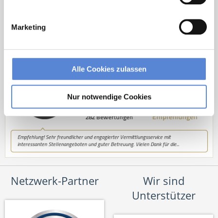
Tel.: +49 (0) 521 / 911 730 33
Fax: +49 (0) 521 / 911 730 31
Marketing
hallo@deutscherhausarztservice.de
Alle Cookies zulassen
Nur notwendige Cookies
Netzwerk-Partner
Wir sind
Unterstützer