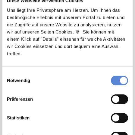
Diese Webseite verwendet Cookies
Uns liegt Ihre Privatsphäre am Herzen. Um Ihnen das
bestmögliche Erlebnis mit unserem Portal zu bieten und
Laura Holstein
die Zugriffe auf unsere Website zu analysieren, nutzen
wir auf unseren Seiten Cookies. 🍪 Sie können mit
Ansprechpartnerin
einem Klick auf "Details" einsehen für welche Aktivitäten
wir Cookies einsetzen und dort bequem eine Auswahl
Ich unterstütze Sie bei der Stellensuche nach einem
treffen.
Traumjob in Ihrer Wunschregion. Bei Fragen stehe
ich Ihnen gerne zur Verfügung.
Einwilligungsauswahl
Notwendig
Jetzt zur kostenlosen Stellenanfrage
Kontakt
Präferenzen
Tel.: +49 (0) 521 / 911 730 33
Statistiken
Fax: +49 (0) 521 / 911 730 31
hallo@deutscherhausarztservice.de