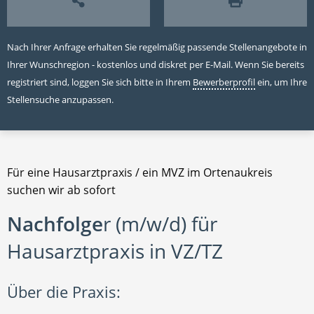
Nach Ihrer Anfrage erhalten Sie regelmäßig passende Stellenangebote in
Ihrer Wunschregion - kostenlos und diskret per E-Mail. Wenn Sie bereits
registriert sind, loggen Sie sich bitte in Ihrem
Bewerberprofil
ein, um Ihre
Stellensuche anzupassen.
Für eine Hausarztpraxis / ein MVZ im Ortenaukreis
suchen wir ab sofort
Nachfolge
r (m/w/d) für
Hausarztpraxis in VZ/TZ
Über die Praxis: