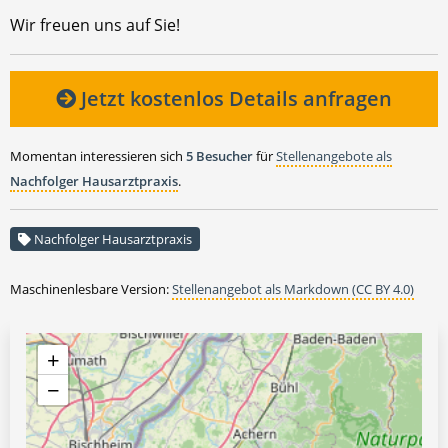
Wir freuen uns auf Sie!
Jetzt kostenlos Details anfragen
Momentan interessieren sich
5 Besucher
für
Stellenangebote als
Nachfolger Hausarztpraxis
.
Nachfolger Hausarztpraxis
Maschinenlesbare Version:
Stellenangebot als Markdown (CC BY 4.0)
+
−