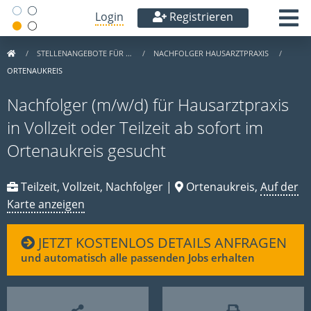
Login
Registrieren
STELLENANGEBOTE FÜR …
NACHFOLGER HAUSARZTPRAXIS
ORTENAUKREIS
Nachfolger (m/w/d) für Hausarztpraxis
in Vollzeit oder Teilzeit ab sofort im
Ortenaukreis gesucht
Teilzeit, Vollzeit, Nachfolger |
Ortenaukreis,
Auf der
Karte anzeigen
JETZT KOSTENLOS DETAILS ANFRAGEN
und automatisch alle passenden Jobs erhalten