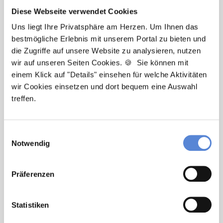
Diese Webseite verwendet Cookies
Uns liegt Ihre Privatsphäre am Herzen. Um Ihnen das
bestmögliche Erlebnis mit unserem Portal zu bieten und
Tanja Bellon
die Zugriffe auf unsere Website zu analysieren, nutzen
wir auf unseren Seiten Cookies. 🍪 Sie können mit
Ansprechpartnerin
einem Klick auf "Details" einsehen für welche Aktivitäten
wir Cookies einsetzen und dort bequem eine Auswahl
Sie möchten sich beruflich neu orientieren? Ich
treffen.
unterstütze Sie bei der Suche nach einer Stelle, die
wirklich zu Ihnen passt. Bei Fragen zum
Bewerbungsprozess bin ich gerne für Sie da!
Einwilligungsauswahl
Notwendig
Jetzt zur kostenlosen Stellenanfrage
Präferenzen
Kontakt
Statistiken
Tel.: +49 (0) 521 / 911 730 33
Fax: +49 (0) 521 / 911 730 31