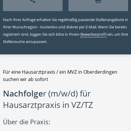
Nach Ihrer Anfrage erhalten Sie regelmäßig passende Stellenangebote in
Ihrer Wunschregion - kostenlos und diskret per E-Mail. Wenn Sie bereits
registriert sind, loggen Sie sich bitte in Ihrem
Bewerberprofil
ein, um Ihre
Stellensuche anzupassen.
Für eine Hausarztpraxis / ein MVZ in Oberderdingen
suchen wir ab sofort
Nachfolge
r (m/w/d) für
Hausarztpraxis in VZ/TZ
Über die Praxis: