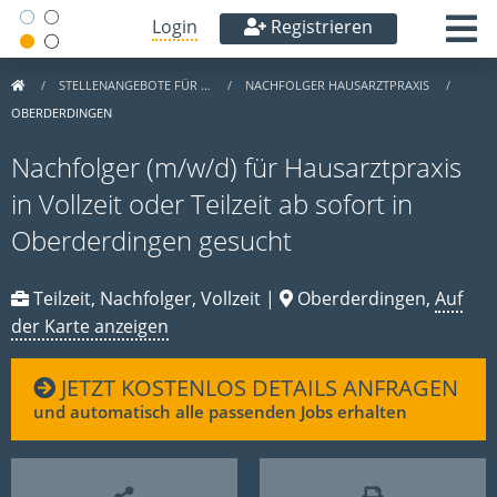
Login
Registrieren
STELLENANGEBOTE FÜR …
NACHFOLGER HAUSARZTPRAXIS
OBERDERDINGEN
Nachfolger (m/w/d) für Hausarztpraxis
in Vollzeit oder Teilzeit ab sofort in
Oberderdingen gesucht
Teilzeit, Nachfolger, Vollzeit |
Oberderdingen,
Auf
der Karte anzeigen
JETZT KOSTENLOS DETAILS ANFRAGEN
und automatisch alle passenden Jobs erhalten