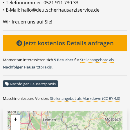
• Telefonnummer: 0521 911 730 33
• E-Mail: hallo@deutscherhausarztservice.de
Wir freuen uns auf Sie!
Jetzt kostenlos Details anfragen
Momentan interessieren sich
5 Besucher
für
Stellenangebote als
Nachfolger Hausarztpraxis
.
Nachfolger Hausarztpraxis
Maschinenlesbare Version:
Stellenangebot als Markdown (CC BY 4.0)
+
−