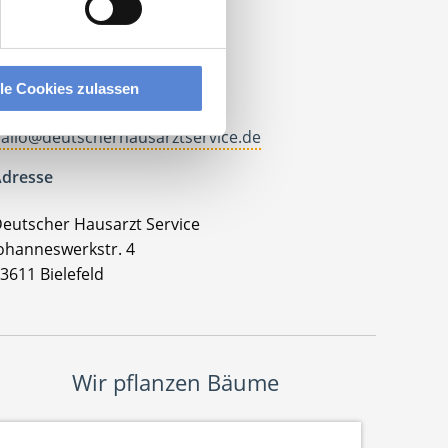
ontakt
el.: +49 (0) 521 / 911 730 33
lle Cookies zulassen
ax: +49 (0) 521 / 911 730 31
allo@deutscherhausarztservice.de
dresse
eutscher Hausarzt Service
ohanneswerkstr. 4
3611 Bielefeld
Wir pflanzen Bäume