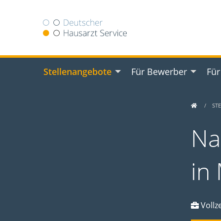
Stellenangebote
Für Bewerber
Für
ST
Na
in
Vollze