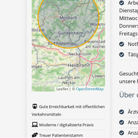
Arbe
Diensta
Mittwoc
Donners
Freitags
Notf
Täti
Gesucht
unsere 
Leaflet | ©
OpenStreetMap
Über d
Gute Erreichbarkeit mit öffentlichen
Ärz
Verkehrsmitteln
Anza
Moderne / digitalisierte Praxis
Anza
Treuer Patientenstamm