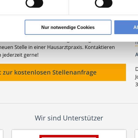
K
T
Nur notwendige Cookies
A
F
t oder berufliche Veränderung – ich begleite Sie auf
h
euen Stelle in einer Hausarztpraxis. Kontaktieren
A
 jederzeit gerne!
D
t zur kostenlosen Stellenanfrage
J
3
Wir sind Unterstützer