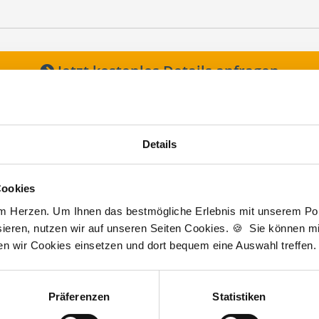
Jetzt kostenlos Details anfragen
 interessieren sich
3 Besucher
für
Stellenangebote als
Nachfolger Hausar
Details
olger Hausarztpraxis
Cookies
am Herzen. Um Ihnen das bestmögliche Erlebnis mit unserem Port
lesbare Version:
Stellenangebot als Markdown (CC BY 4.0)
ieren, nutzen wir auf unseren Seiten Cookies. 🍪 Sie können mit
ten wir Cookies einsetzen und dort bequem eine Auswahl treffen.
Präferenzen
Statistiken
Ihr persönlicher Betreuer