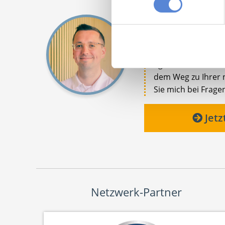
Robert Braun
Ansprechpartner
Egal ob Berufsstar
dem Weg zu Ihrer n
Sie mich bei Fragen
Jetz
Netzwerk-Partner