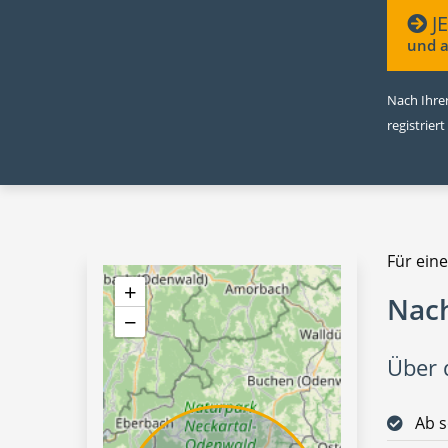
J
und a
Nach Ihrer
registriert
Für eine
+
Nach
−
Über d
Ab s