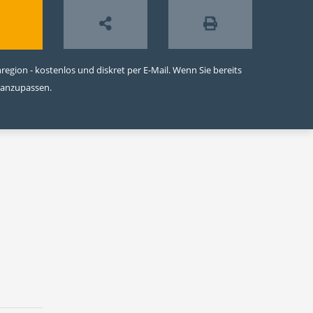
egion - kostenlos und diskret per E-Mail. Wenn Sie bereits
 anzupassen.