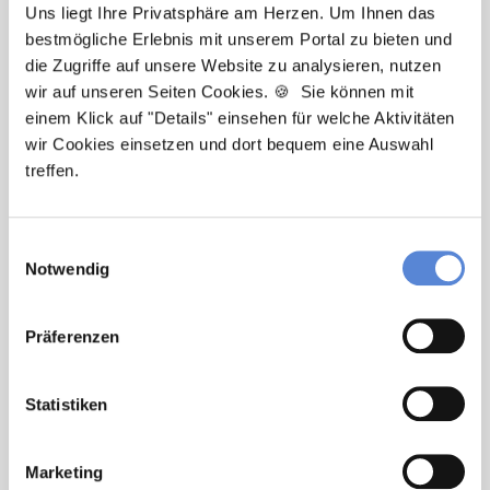
Uns liegt Ihre Privatsphäre am Herzen. Um Ihnen das
Laura Holstein
bestmögliche Erlebnis mit unserem Portal zu bieten und
die Zugriffe auf unsere Website zu analysieren, nutzen
Ansprechpartnerin
wir auf unseren Seiten Cookies. 🍪 Sie können mit
einem Klick auf "Details" einsehen für welche Aktivitäten
Ich unterstütze Sie bei der Stellensuche nach einem
wir Cookies einsetzen und dort bequem eine Auswahl
Traumjob in Ihrer Wunschregion. Bei Fragen stehe
treffen.
ich Ihnen gerne zur Verfügung.
Einwilligungsauswahl
Jetzt zur kostenlosen Stellenanfrage
Notwendig
Kontakt
Präferenzen
Tel.: +49 (0) 521 / 911 730 33
Fax: +49 (0) 521 / 911 730 31
Statistiken
hallo@deutscherhausarztservice.de
Marketing