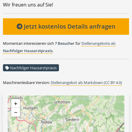
Wir freuen uns auf Sie!
Jetzt kostenlos Details anfragen
Momentan interessieren sich
7 Besucher
für
Stellenangebote als
Nachfolger Hausarztpraxis
.
Nachfolger Hausarztpraxis
Maschinenlesbare Version:
Stellenangebot als Markdown (CC BY 4.0)
+
−