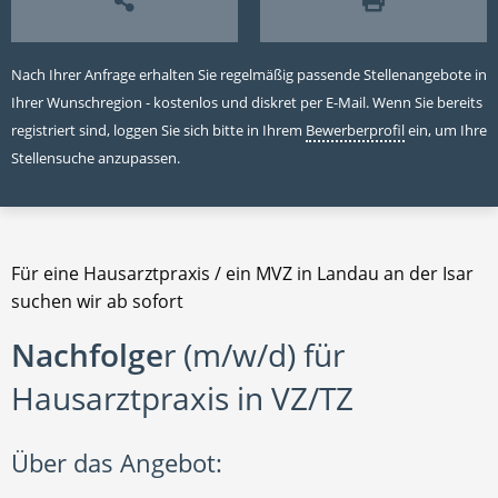
Nach Ihrer Anfrage erhalten Sie regelmäßig passende Stellenangebote in
Ihrer Wunschregion - kostenlos und diskret per E-Mail. Wenn Sie bereits
registriert sind, loggen Sie sich bitte in Ihrem
Bewerberprofil
ein, um Ihre
Stellensuche anzupassen.
Für eine Hausarztpraxis / ein MVZ in Landau an der Isar
suchen wir ab sofort
Nachfolge
r (m/w/d) für
Hausarztpraxis in VZ/TZ
Über das Angebot: