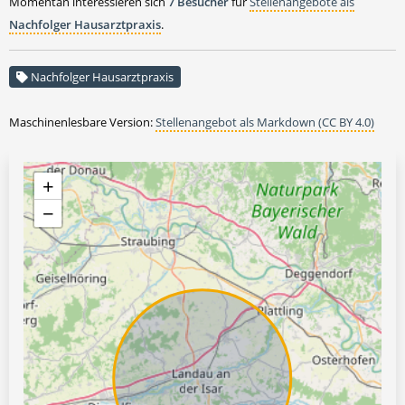
Momentan interessieren sich
7 Besucher
für
Stellenangebote als
Nachfolger Hausarztpraxis
.
Nachfolger Hausarztpraxis
Maschinenlesbare Version:
Stellenangebot als Markdown (CC BY 4.0)
+
−