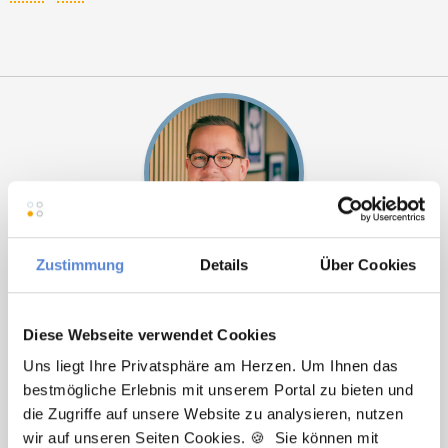
Zustimmung
Details
Über Cookies
Marcel Willing
Ansprechpartner
Diese Webseite verwendet Cookies
Sie haben Fragen zu unseren Stellenanzeigen oder
Uns liegt Ihre Privatsphäre am Herzen. Um Ihnen das
benötigen Unterstützung beim Ausfüllen Ihres
bestmögliche Erlebnis mit unserem Portal zu bieten und
Bewerberprofils? Kontaktieren Sie mich einfach, ich
die Zugriffe auf unsere Website zu analysieren, nutzen
helfe Ihnen gerne weiter!
wir auf unseren Seiten Cookies. 🍪 Sie können mit