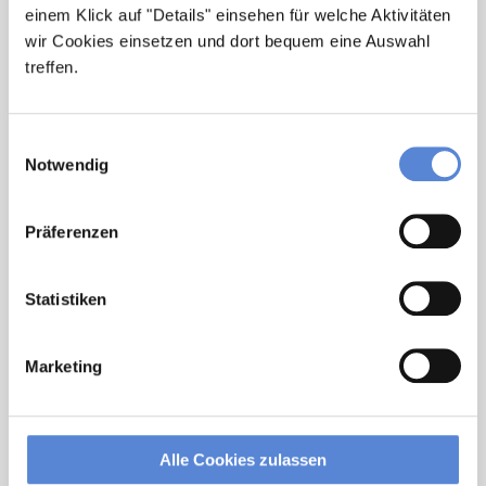
einem Klick auf "Details" einsehen für welche Aktivitäten
wir Cookies einsetzen und dort bequem eine Auswahl
Jetzt zur kostenlosen Stellenanfrage
treffen.
Kontakt
Einwilligungsauswahl
Tel.: +49 (0) 521 / 911 730 33
Notwendig
Fax: +49 (0) 521 / 911 730 31
hallo@deutscherhausarztservice.de
Präferenzen
Statistiken
Marketing
Alle Cookies zulassen