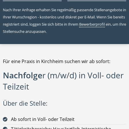
Nach Ihrer Anfrage erhalten Sie regelmäßig passende Stellenangebote in
Ihrer Wunschregion - kostenlos und diskret per E-Mail. Wenn Sie bereits
registriert sind, loggen Sie sich bitte in Ihrem
Bewerberprofil
ein, um Ihre
Stellensuche anzupassen.
Für eine Praxis in Kirchheim suchen wir ab sofort:
Nachfolge
r (m/w/d) in Voll- oder
Teilzeit
Über die Stelle:
Ab sofort in Voll- oder Teilzeit
Tätigkeitsbereiche: Hausärztlich-Internistische