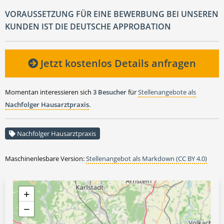
VORAUSSETZUNG FÜR EINE BEWERBUNG BEI UNSEREN
KUNDEN IST DIE DEUTSCHE APPROBATION
Jetzt kostenlos Details anfragen
Momentan interessieren sich
3 Besucher
für
Stellenangebote als
Nachfolger Hausarztpraxis
.
Nachfolger Hausarztpraxis
Maschinenlesbare Version:
Stellenangebot als Markdown (CC BY 4.0)
+
−