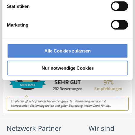
Statistiken
Kontakt
Tel.: +49 (0) 521 / 911 730 33
Marketing
Fax: +49 (0) 521 / 911 730 31
hallo@deutscherhausarztservice.de
Alle Cookies zulassen
Nur notwendige Cookies
Netzwerk-Partner
Wir sind