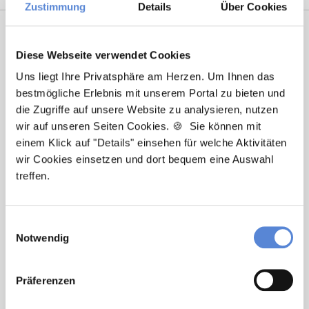
Zustimmung
Details
Über Cookies
Diese Webseite verwendet Cookies
Uns liegt Ihre Privatsphäre am Herzen. Um Ihnen das
bestmögliche Erlebnis mit unserem Portal zu bieten und
die Zugriffe auf unsere Website zu analysieren, nutzen
wir auf unseren Seiten Cookies. 🍪 Sie können mit
einem Klick auf "Details" einsehen für welche Aktivitäten
Marcel Willing
wir Cookies einsetzen und dort bequem eine Auswahl
Ansprechpartner
treffen.
Sie haben Fragen zu unseren Stellenanzeigen oder
benötigen Unterstützung beim Ausfüllen Ihres
Einwilligungsauswahl
Notwendig
Bewerberprofils? Kontaktieren Sie mich einfach, ich
helfe Ihnen gerne weiter!
Präferenzen
Jetzt zur kostenlosen Stellenanfrage