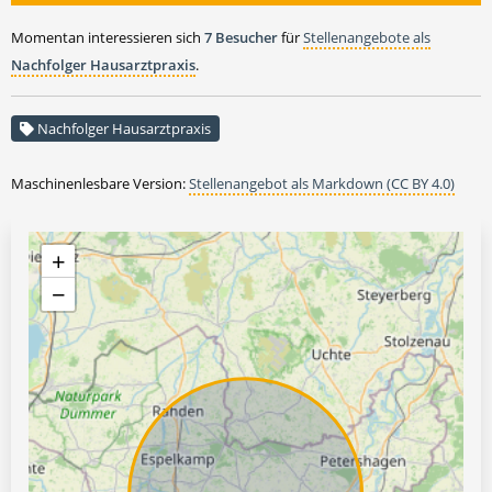
Momentan interessieren sich
7 Besucher
für
Stellenangebote als
Nachfolger Hausarztpraxis
.
Nachfolger Hausarztpraxis
Maschinenlesbare Version:
Stellenangebot als Markdown (CC BY 4.0)
+
−