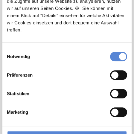
die Zugriffe auf unsere Website zu analysieren, nutzen
Ich unterstütze Sie bei der Stellensuche nach einem
wir auf unseren Seiten Cookies. 🍪 Sie können mit
Traumjob in Ihrer Wunschregion. Bei Fragen stehe
einem Klick auf "Details" einsehen für welche Aktivitäten
ich Ihnen gerne zur Verfügung.
wir Cookies einsetzen und dort bequem eine Auswahl
treffen.
Jetzt zur kostenlosen Stellenanfrage
Einwilligungsauswahl
Kontakt
Notwendig
Tel.: +49 (0) 521 / 911 730 33
Fax: +49 (0) 521 / 911 730 31
Präferenzen
hallo@deutscherhausarztservice.de
Statistiken
Marketing