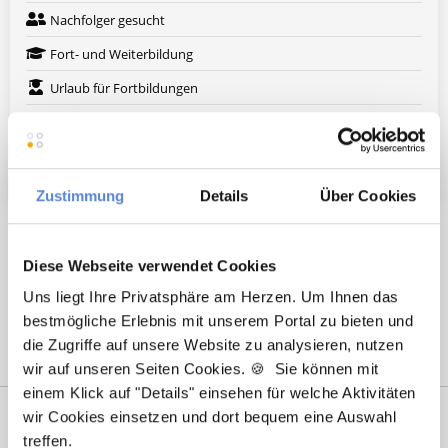
Nachfolger gesucht
Fort- und Weiterbildung
Urlaub für Fortbildungen
Arbeitskleidung wird gestellt
Weitere attraktive Merkmale
Zustimmung
Details
Über Cookies
Hier finden Sie aktuelle Stellenangebote in Ihrer
Wunschregion:
Diese Webseite verwendet Cookies
Uns liegt Ihre Privatsphäre am Herzen. Um Ihnen das
Berlin
|
Köln
|
bestmögliche Erlebnis mit unserem Portal zu bieten und
die Zugriffe auf unsere Website zu analysieren, nutzen
wir auf unseren Seiten Cookies. 🍪 Sie können mit
einem Klick auf "Details" einsehen für welche Aktivitäten
wir Cookies einsetzen und dort bequem eine Auswahl
treffen.