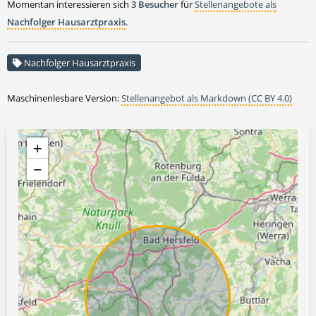
Momentan interessieren sich
3 Besucher
für
Stellenangebote als
Nachfolger Hausarztpraxis
.
Nachfolger Hausarztpraxis
Maschinenlesbare Version:
Stellenangebot als Markdown (CC BY 4.0)
+
−