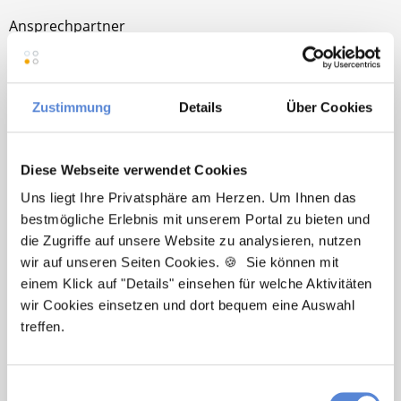
Ansprechpartner
Egal ob Berufsstart oder berufliche Veränderung –
ich begleite Sie auf dem Weg zu Ihrer neuen Stelle in
einer Hausarztpraxis. Kontaktieren Sie mich bei
Zustimmung
Details
Über Cookies
Fragen jederzeit gerne!
Diese Webseite verwendet Cookies
Jetzt zur kostenlosen Stellenanfrage
Uns liegt Ihre Privatsphäre am Herzen. Um Ihnen das
bestmögliche Erlebnis mit unserem Portal zu bieten und
Kontakt
die Zugriffe auf unsere Website zu analysieren, nutzen
wir auf unseren Seiten Cookies. 🍪 Sie können mit
Tel.: +49 (0) 521 / 911 730 33
einem Klick auf "Details" einsehen für welche Aktivitäten
Fax: +49 (0) 521 / 911 730 31
wir Cookies einsetzen und dort bequem eine Auswahl
hallo@deutscherhausarztservice.de
treffen.
Einwilligungsauswahl