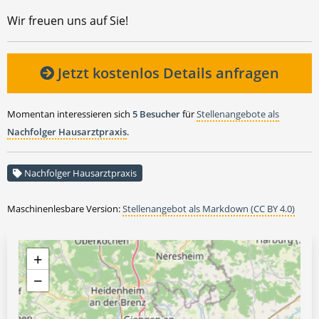
Wir freuen uns auf Sie!
Jetzt kostenlos Details anfragen
Momentan interessieren sich
5 Besucher
für
Stellenangebote als
Nachfolger Hausarztpraxis
.
Nachfolger Hausarztpraxis
Maschinenlesbare Version:
Stellenangebot als Markdown (CC BY 4.0)
+
−