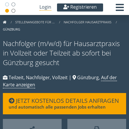
Login
Registrieren
STELLENANGEBOTE FÜR …
NACHFOLGER HAUSARZTPRAXIS
GÜNZBURG
Nachfolger (m/w/d) für Hausarztpraxis
in Vollzeit oder Teilzeit ab sofort bei
Günzburg gesucht
Teilzeit, Nachfolger, Vollzeit |
Günzburg,
Auf der
Karte anzeigen
JETZT KOSTENLOS DETAILS ANFRAGEN
und automatisch alle passenden Jobs erhalten