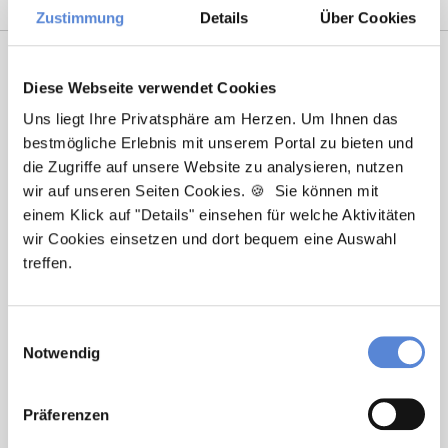
Zustimmung
Details
Über Cookies
Diese Webseite verwendet Cookies
Uns liegt Ihre Privatsphäre am Herzen. Um Ihnen das
bestmögliche Erlebnis mit unserem Portal zu bieten und
die Zugriffe auf unsere Website zu analysieren, nutzen
wir auf unseren Seiten Cookies. 🍪 Sie können mit
einem Klick auf "Details" einsehen für welche Aktivitäten
Marcel Willing
wir Cookies einsetzen und dort bequem eine Auswahl
treffen.
Ansprechpartner
Sie haben Fragen zu unseren Stellenanzeigen oder
Einwilligungsauswahl
benötigen Unterstützung beim Ausfüllen Ihres
Notwendig
Bewerberprofils? Kontaktieren Sie mich einfach, ich
helfe Ihnen gerne weiter!
Präferenzen
Jetzt zur kostenlosen Stellenanfrage