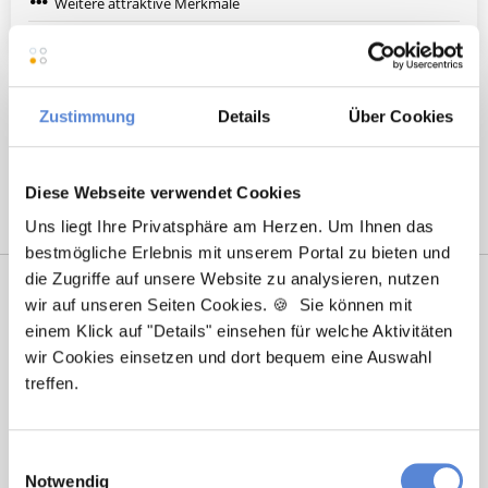
Weitere attraktive Merkmale
Hier finden Sie aktuelle Stellenangebote in Ihrer
Wunschregion:
Zustimmung
Details
Über Cookies
Berlin
|
Köln
|
Diese Webseite verwendet Cookies
Uns liegt Ihre Privatsphäre am Herzen. Um Ihnen das
bestmögliche Erlebnis mit unserem Portal zu bieten und
die Zugriffe auf unsere Website zu analysieren, nutzen
wir auf unseren Seiten Cookies. 🍪 Sie können mit
einem Klick auf "Details" einsehen für welche Aktivitäten
wir Cookies einsetzen und dort bequem eine Auswahl
treffen.
Einwilligungsauswahl
Laura Holstein
Notwendig