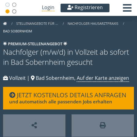
Login
Registrieren
STELLENANGEBOTE FÜR …
NACHFOLGER HAUSARZTPRAXIS
BAD SOBERNHEIM
🌟 PREMIUM-STELLENANGEBOT 🌟
Nachfolger (m/w/d) in Vollzeit ab sofort
in Bad Sobernheim gesucht
Vollzeit |
Bad Sobernheim,
Auf der Karte anzeigen
JETZT KOSTENLOS DETAILS ANFRAGEN
und automatisch alle passenden Jobs erhalten