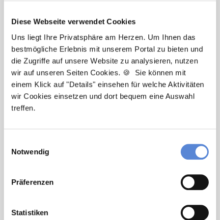
Diese Webseite verwendet Cookies
Uns liegt Ihre Privatsphäre am Herzen. Um Ihnen das
bestmögliche Erlebnis mit unserem Portal zu bieten und
die Zugriffe auf unsere Website zu analysieren, nutzen
Robert Braun
wir auf unseren Seiten Cookies. 🍪 Sie können mit
einem Klick auf "Details" einsehen für welche Aktivitäten
Ansprechpartner
wir Cookies einsetzen und dort bequem eine Auswahl
treffen.
Egal ob Berufsstart oder berufliche Veränderung –
ich begleite Sie auf dem Weg zu Ihrer neuen Stelle in
einer Hausarztpraxis. Kontaktieren Sie mich bei
Einwilligungsauswahl
Fragen jederzeit gerne!
Notwendig
Jetzt zur kostenlosen Stellenanfrage
Präferenzen
Kontakt
Statistiken