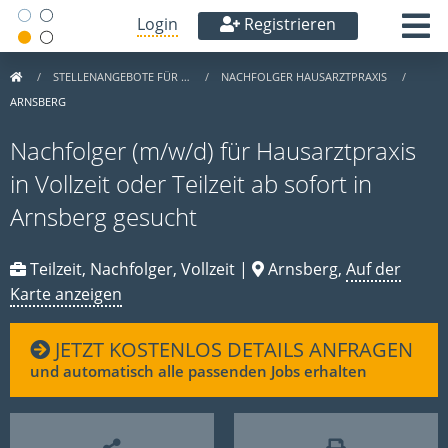
Login
Registrieren
STELLENANGEBOTE FÜR …
NACHFOLGER HAUSARZTPRAXIS
ARNSBERG
Nachfolger (m/w/d) für Hausarztpraxis
in Vollzeit oder Teilzeit ab sofort in
Arnsberg gesucht
Teilzeit, Nachfolger, Vollzeit |
Arnsberg,
Auf der
Karte anzeigen
JETZT KOSTENLOS DETAILS ANFRAGEN
und automatisch alle passenden Jobs erhalten