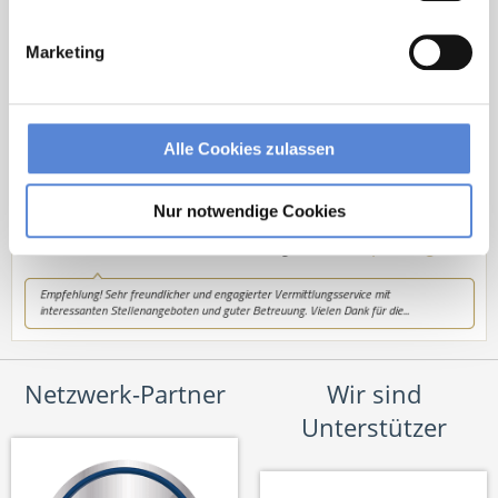
Tel.: +49 (0) 521 / 911 730 33
Fax: +49 (0) 521 / 911 730 31
Marketing
hallo@deutscherhausarztservice.de
Alle Cookies zulassen
Nur notwendige Cookies
Netzwerk-Partner
Wir sind
Unterstützer