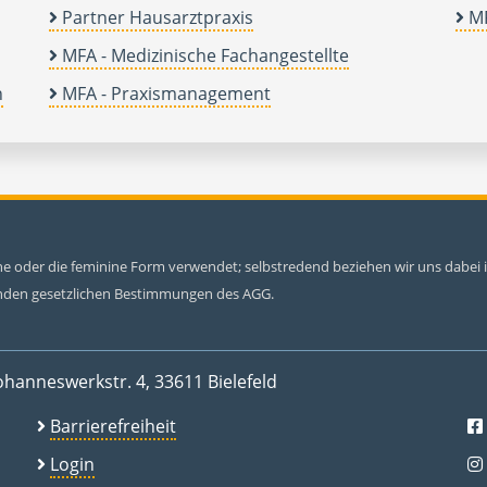
Partner Hausarztpraxis
MF
MFA - Medizinische Fachangestellte
n
MFA - Praxismanagement
ine oder die feminine Form verwendet; selbstredend beziehen wir uns dabe
tenden gesetzlichen Bestimmungen des AGG.
ohanneswerkstr. 4, 33611 Bielefeld
Barrierefreiheit
Login