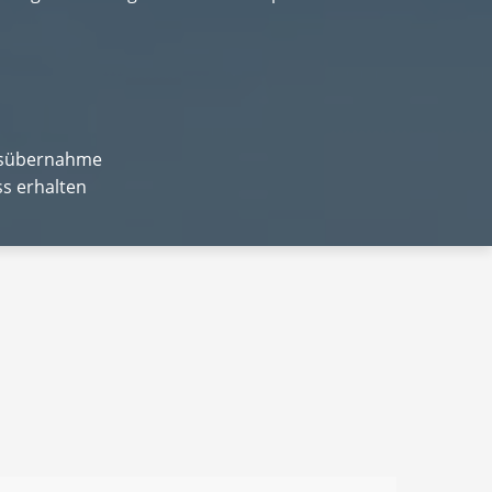
xisübernahme
s erhalten