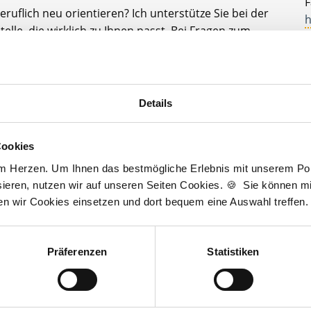
F
ruflich neu orientieren? Ich unterstütze Sie bei der
h
elle, die wirklich zu Ihnen passt. Bei Fragen zum
A
bin ich gerne für Sie da!
D
t zur kostenlosen Stellenanfrage
J
Details
3
Cookies
am Herzen. Um Ihnen das bestmögliche Erlebnis mit unserem Port
ieren, nutzen wir auf unseren Seiten Cookies. 🍪 Sie können mit
Wir sind Unterstützer
ten wir Cookies einsetzen und dort bequem eine Auswahl treffen.
Präferenzen
Statistiken