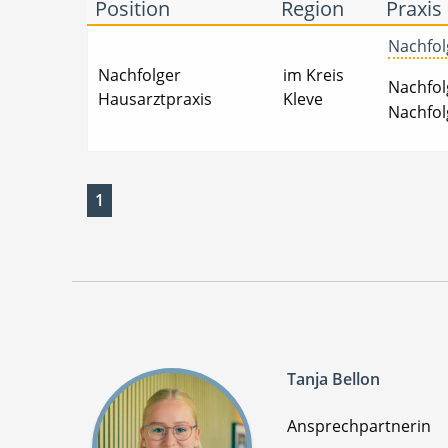
Position
Region
Praxis
Nachfolg
Nachfolger
im Kreis
Nachfolg
Hausarztpraxis
Kleve
Nachfol
1
Tanja Bellon
Ansprechpartnerin