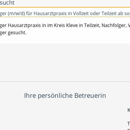
 sucht
er (m/w/d) für Hausarztpraxis in Vollzeit oder Teilzeit ab so
er Hausarztpraxis in im Kreis Kleve in Teilzeit, Nachfolger,
ger gesucht.
Ihre persönliche Betreuerin
K
T