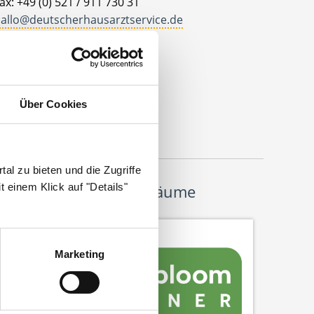
ax: +49 (0) 521 / 911 730 31
allo@deutscherhausarztservice.de
dresse
eutscher Hausarzt Service
ohanneswerkstr. 4
Über Cookies
3611 Bielefeld
al zu bieten und die Zugriffe
 einem Klick auf "Details"
Wir pflanzen Bäume
Marketing