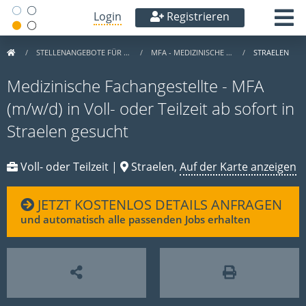
Login
Registrieren
STELLENANGEBOTE FÜR …
MFA - MEDIZINISCHE …
STRAELEN
Medizinische Fachangestellte - MFA
(m/w/d) in Voll- oder Teilzeit ab sofort in
Straelen gesucht
Voll- oder Teilzeit |
Straelen,
Auf der Karte anzeigen
JETZT KOSTENLOS DETAILS ANFRAGEN
und automatisch alle passenden Jobs erhalten