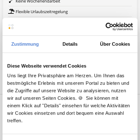
Keine Wochenendarbeit
Flexible Urlaubszeitregelung
Weitere attraktive Merkmale
Zustimmung
Details
Über Cookies
Hier finden Sie aktuelle Stellenangebote in Ihrer
Wunschregion:
Diese Webseite verwendet Cookies
Essen
|
Mönchengladbach
|
Münster
|
Wuppertal
|
Uns liegt Ihre Privatsphäre am Herzen. Um Ihnen das
bestmögliche Erlebnis mit unserem Portal zu bieten und
die Zugriffe auf unsere Website zu analysieren, nutzen
wir auf unseren Seiten Cookies. 🍪 Sie können mit
einem Klick auf "Details" einsehen für welche Aktivitäten
wir Cookies einsetzen und dort bequem eine Auswahl
treffen.