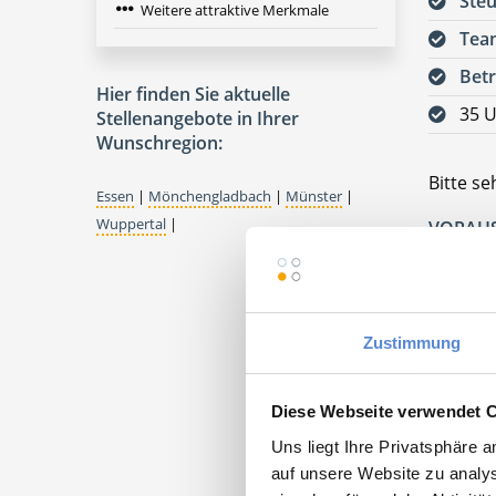
Steu
Weitere attraktive Merkmale
Tea
Betr
Hier finden Sie aktuelle
35 U
Stellenangebote in Ihrer
Wunschregion:
Bitte s
Essen
|
Mönchengladbach
|
Münster
|
Wuppertal
|
VORAUS
ABGESC
Praxis 
45699 H
Zustimmung
Diese Webseite verwendet 
Uns liegt Ihre Privatsphäre 
auf unsere Website zu analys