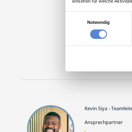
einsehen für welche Aktivitä
Mome
Einwilligungsauswahl
Notwendig
MFA -
Maschinen
Kevin Siya - Teamleit
Ansprechpartner