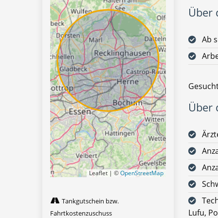
Über d
Ab s
Arbe
Gesucht
Über d
Ärzt
Anza
Anza
Leaflet | ©
OpenStreetMap
Schw
Tech
Tankgutschein bzw.
Lufu, P
Fahrtkostenzuschuss