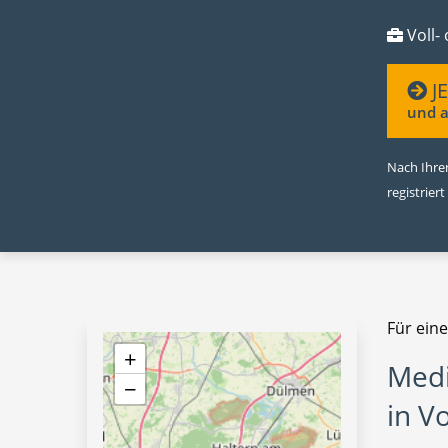
Voll- 
J
und a
Nach Ihrer
registriert
Für eine
+
Medi
−
in Vo