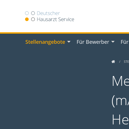
Stellenangebote
Für Bewerber
Für
ST
Me
(m/
He