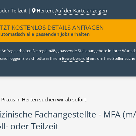
oder Teilzeit |
Herten,
Auf der Karte anzeigen
ETZT KOSTENLOS DETAILS ANFRAGEN
utomatisch alle passenden Jobs erhalten
 Anfrage erhalten Sie regelmäßig passende Stellenangebote in Ihrer Wunschr
 sind, loggen Sie sich bitte in Ihrem
Bewerberprofil
ein, um Ihre Stellensuche
 Praxis in Herten suchen wir ab sofort:
zinische Fachangestellte - MFA (m
ll- oder Teilzeit