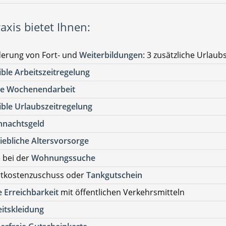
axis bietet Ihnen:
derung von Fort- und
Weiterbildungen
: 3 zusätzliche Urlaub
ible Arbeitszeitregelung
ne Wochenendarbeit
ible Urlaubszeitregelung
hnachtsgeld
iebliche Altersvorsorge
e bei der
Wohnungssuche
rtkostenzuschuss oder
Tankgutschein
 Erreichbarkeit
mit öffentlichen Verkehrsmitteln
itskleidung