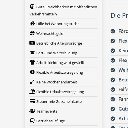
Gute Erreichbarkeit mit öffentlichen
Die Pr
Verkehrsmitteln
Hilfe bei Wohnungssuche
För
Weihnachtsgeld
Flex
Betriebliche Altersvorsorge
Kei
Fort- und Weiterbildung
Flex
Arbeitskleidung wird gestellt
Wei
Flexible Arbeitszeitregelung
Betr
Keine Wochenendarbeit
Hilf
Flexible Urlaubszeitregelung
Fah
Steuerfreie Gutscheinkarte
Gute
Teamevents
Arbe
Betriebsausflüge