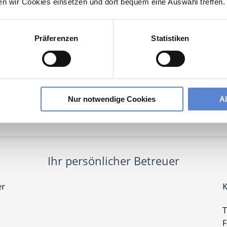
ten wir Cookies einsetzen und dort bequem eine Auswahl treffen.
ntan interessieren sich
4 Besucher
für
Stellenangebote als
MFA - Medizin
Fachangestellte
.
Präferenzen
Statistiken
 Medizinische Fachangestellte
lesbare Version:
Stellenangebot als Markdown (CC BY 4.0)
Nur notwendige Cookies
A
Ihr persönlicher Betreuer
er
K
T
F