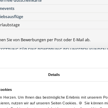
erfreie Gutscheinkarte
mevents
iebsausflüge
rlaubstage
ehen Sie von Bewerbungen per Post oder E-Mail ab.
SETZUNG FÜR EINE BEWERBUNG BEI UNSEREN KUNDEN I
HLOSSENE BERUFSAUSBILDUNG
Herten
erten
Details
Cookies
Jetzt kostenlos Details anfragen
am Herzen. Um Ihnen das bestmögliche Erlebnis mit unserem Port
ieren, nutzen wir auf unseren Seiten Cookies. 🍪 Sie können mit