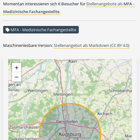
Momentan interessieren sich
6 Besucher
für
Stellenangebote als
MFA -
Medizinische Fachangestellte
.
MFA - Medizinische Fachangestellte
Maschinenlesbare Version:
Stellenangebot als Markdown (CC BY 4.0)
+
−