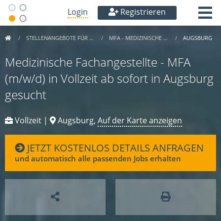
Login
Registrieren
STELLENANGEBOTE FÜR …
MFA - MEDIZINISCHE …
AUGSBURG
Medizinische Fachangestellte - MFA
(m/w/d) in Vollzeit ab sofort in Augsburg
gesucht
Vollzeit |
Augsburg,
Auf der Karte anzeigen
JETZT KOSTENLOS DETAILS ANFRAGEN
und automatisch alle passenden Jobs erhalten