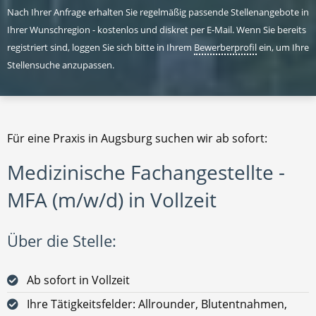
Nach Ihrer Anfrage erhalten Sie regelmäßig passende Stellenangebote in
Ihrer Wunschregion - kostenlos und diskret per E-Mail. Wenn Sie bereits
registriert sind, loggen Sie sich bitte in Ihrem
Bewerberprofil
ein, um Ihre
Stellensuche anzupassen.
Für eine Praxis in Augsburg suchen wir ab sofort:
Medizinische Fachangestellte -
MFA (m/w/d) in Vollzeit
Über die Stelle:
Ab sofort in Vollzeit
Ihre Tätigkeitsfelder: Allrounder, Blutentnahmen,