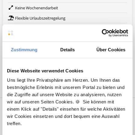
Keine Wochenendarbeit
Flexible Urlaubszeitregelung
Weitere attraktive Merkmale
Zustimmung
Details
Über Cookies
Hier finden Sie aktuelle Stellenangebote in Ihrer
Wunschregion:
Diese Webseite verwendet Cookies
Essen
|
Mönchengladbach
|
Münster
|
Wuppertal
|
Uns liegt Ihre Privatsphäre am Herzen. Um Ihnen das
bestmögliche Erlebnis mit unserem Portal zu bieten und
die Zugriffe auf unsere Website zu analysieren, nutzen
wir auf unseren Seiten Cookies. 🍪 Sie können mit
einem Klick auf "Details" einsehen für welche Aktivitäten
wir Cookies einsetzen und dort bequem eine Auswahl
treffen.