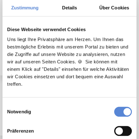
🌟 PREMIUM-STELLENANGEBOT 🌟
Zustimmung
Details
Über Cookies
Diese Webseite verwendet Cookies
Uns liegt Ihre Privatsphäre am Herzen. Um Ihnen das
Angestellter Facharzt mit Option auf Übernahme
bestmögliche Erlebnis mit unserem Portal zu bieten und
(m/w/d) in Voll- oder Teilzeit ab sofort in Solingen
die Zugriffe auf unsere Website zu analysieren, nutzen
wir auf unseren Seiten Cookies. 🍪 Sie können mit
einem Klick auf "Details" einsehen für welche Aktivitäten
wir Cookies einsetzen und dort bequem eine Auswahl
treffen.
🌟 PREMIUM-STELLENANGEBOT 🌟
Angestellter Facharzt mit Option auf Übernahme
Einwilligungsauswahl
(m/w/d) in Vollzeit ab sofort in Radevormwald
Notwendig
Präferenzen