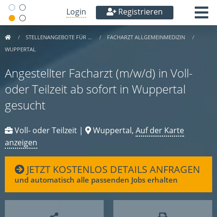
Login
Registrieren
STELLENANGEBOTE FÜR …
FACHARZT ALLGEMEINMEDIZIN
WUPPERTAL
Angestellter Facharzt (m/w/d) in Voll-
oder Teilzeit ab sofort in Wuppertal
gesucht
Voll- oder Teilzeit |
Wuppertal,
Auf der Karte
anzeigen
JETZT KOSTENLOS DETAILS ANFRAGEN
und automatisch alle passenden Jobs erhalten