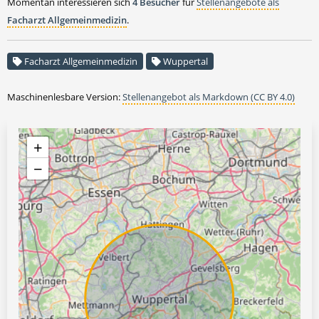
Momentan interessieren sich
4 Besucher
für
Stellenangebote als
Facharzt Allgemeinmedizin
.
Facharzt Allgemeinmedizin
Wuppertal
Maschinenlesbare Version:
Stellenangebot als Markdown (CC BY 4.0)
+
−