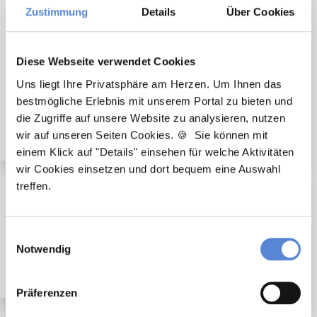
🌟 PREMIUM-STELLENANGEBOT 🌟
Zustimmung
Details
Über Cookies
Diese Webseite verwendet Cookies
Uns liegt Ihre Privatsphäre am Herzen. Um Ihnen das
Angestellter Facharzt mit Option auf Übernahme
bestmögliche Erlebnis mit unserem Portal zu bieten und
(m/w/d) in Voll- oder Teilzeit ab sofort in Solingen
die Zugriffe auf unsere Website zu analysieren, nutzen
wir auf unseren Seiten Cookies. 🍪 Sie können mit
einem Klick auf "Details" einsehen für welche Aktivitäten
wir Cookies einsetzen und dort bequem eine Auswahl
treffen.
🌟 PREMIUM-STELLENANGEBOT 🌟
Angestellter Facharzt mit Option auf Übernahme
Einwilligungsauswahl
(m/w/d) in Vollzeit ab sofort in Radevormwald
Notwendig
Präferenzen