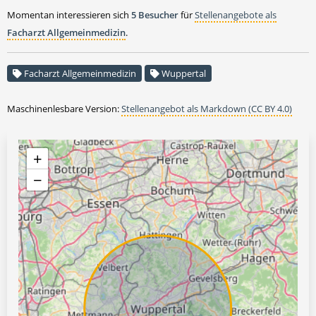
Momentan interessieren sich
5 Besucher
für
Stellenangebote als
Facharzt Allgemeinmedizin
.
Facharzt Allgemeinmedizin
Wuppertal
Maschinenlesbare Version:
Stellenangebot als Markdown (CC BY 4.0)
+
−