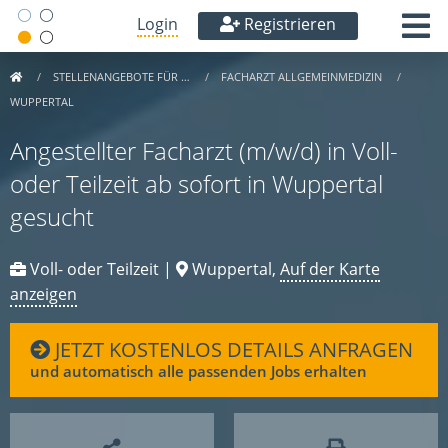
Login
Registrieren
STELLENANGEBOTE FÜR …
FACHARZT ALLGEMEINMEDIZIN
WUPPERTAL
Angestellter Facharzt (m/w/d) in Voll-
oder Teilzeit ab sofort in Wuppertal
gesucht
Voll- oder Teilzeit |
Wuppertal,
Auf der Karte
anzeigen
JETZT KOSTENLOS DETAILS ANFRAGEN
und automatisch alle passenden Jobs erhalten