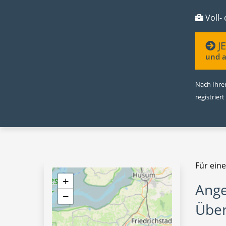
Voll- 
J
und a
Nach Ihrer
registriert
Für eine
+
Ange
−
Über