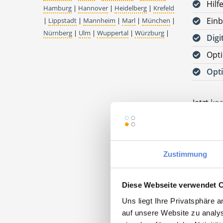
Hilf
Hamburg
|
Hannover
|
Heidelberg
|
Krefeld
Einb
|
Lippstadt
|
Mannheim
|
Marl
|
München
|
Nürnberg
|
Ulm
|
Wuppertal
|
Würzburg
|
Digi
Opt
Opti
Jetzt
kos
Bitte s
VORAUS
Zustimmung
DEUTSC
Praxis 
Diese Webseite verwendet 
25764 W
Uns liegt Ihre Privatsphäre 
auf unsere Website zu analys