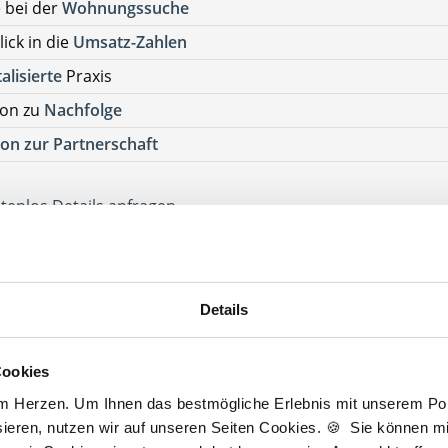
e bei der
Wohnungssuche
lick in die
Umsatz-Zahlen
talisierte
Praxis
ion zu
Nachfolge
on zur Partnerschaft
tenlos Details anfragen
ehen Sie von Bewerbungen per Post oder E-Mail ab.
SETZUNG FÜR EINE BEWERBUNG BEI UNSEREN KUNDEN I
Details
HE APPROBATION
Wesselburen
Cookies
esselburen
am Herzen. Um Ihnen das bestmögliche Erlebnis mit unserem Port
ieren, nutzen wir auf unseren Seiten Cookies. 🍪 Sie können mit