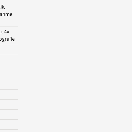
ik,
rnahme
u, 4x
ografie