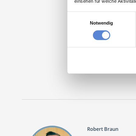
einsehen für welche Aktivitä
Einwilligungsauswahl
Notwendig
Momentan
Facha
Maschinen
Robert Braun