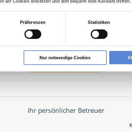
ten wir Cookies einsetzen und dort bequem eine Auswahl treffen.
Jetzt kostenlos Details anfragen
Präferenzen
Statistiken
 interessieren sich
6 Besucher
für
Stellenangebote als
Facharzt Allgemei
rzt Allgemeinmedizin
Wesselburen
Nur notwendige Cookies
A
lesbare Version:
Stellenangebot als Markdown (CC BY 4.0)
Ihr persönlicher Betreuer
K