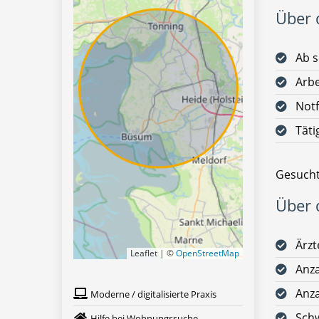
Über d
Ab s
Arbe
Notf
Täti
Gesucht
Über d
Ärzt
Leaflet | ©
OpenStreetMap
Anza
Anza
Moderne / digitalisierte Praxis
Schw
Hilfe bei Wohnungssuche