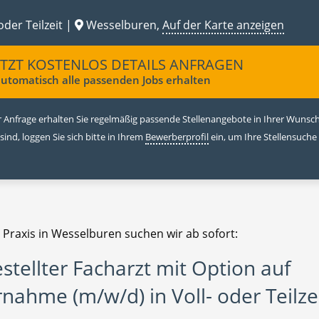
oder Teilzeit |
Wesselburen,
Auf der Karte anzeigen
ETZT KOSTENLOS DETAILS ANFRAGEN
utomatisch alle passenden Jobs erhalten
 Anfrage erhalten Sie regelmäßig passende Stellenangebote in Ihrer Wunschr
 sind, loggen Sie sich bitte in Ihrem
Bewerberprofil
ein, um Ihre Stellensuche
 Praxis in Wesselburen suchen wir ab sofort:
stellter Facharzt mit Option auf
nahme (m/w/d) in Voll- oder Teilze