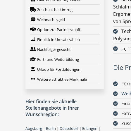
Schlafm
Zuschuss bei Umzug
Ergomet
Weihnachtsgeld
von Spr
Option zur Partnerschaft
Tech
Polysom
Einblick in Umsatzzahlen
Ja, 
Nachfolger gesucht
Fort- und Weiterbildung
Die Pr
Urlaub für Fortbildungen
Weitere attraktive Merkmale
För
Wei
Hier finden Sie aktuelle
Fina
Stellenangebote in Ihrer
Ext
Wunschregion:
Zus
Augsburg
|
Berlin
|
Düsseldorf
|
Erlangen
|