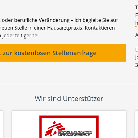
T
F
t oder berufliche Veränderung – ich begleite Sie auf
h
euen Stelle in einer Hausarztpraxis. Kontaktieren
A
 jederzeit gerne!
D
t zur kostenlosen Stellenanfrage
J
3
Wir sind Unterstützer