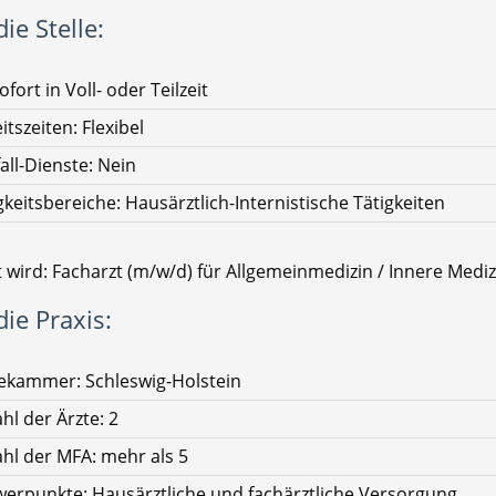
ie Stelle:
ofort in Voll- oder Teilzeit
itszeiten: Flexibel
all-Dienste: Nein
gkeitsbereiche: Hausärztlich-Internistische Tätigkeiten
 wird: Facharzt (m/w/d) für Allgemeinmedizin / Innere Mediz
ie Praxis:
ekammer: Schleswig-Holstein
hl der Ärzte: 2
hl der MFA: mehr als 5
erpunkte: Hausärztliche und fachärztliche Versorgung,