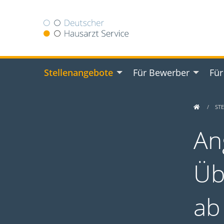
Stellenangebote
Für Bewerber
Für
ST
An
Üb
ab