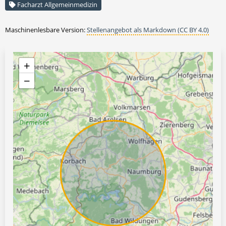
Facharzt Allgemeinmedizin
Maschinenlesbare Version:
Stellenangebot als Markdown (CC BY 4.0)
+
−