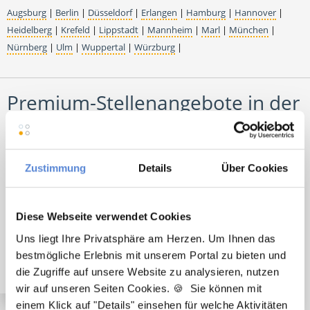
Augsburg
|
Berlin
|
Düsseldorf
|
Erlangen
|
Hamburg
|
Hannover
|
Heidelberg
|
Krefeld
|
Lippstadt
|
Mannheim
|
Marl
|
München
|
Nürnberg
|
Ulm
|
Wuppertal
|
Würzburg
|
Premium-Stellenangebote in der
Region Waldeck:
Zustimmung
Details
Über Cookies
🌟 PREMIUM-STELLENANGEBOT 🌟
Diese Webseite verwendet Cookies
Angestellter Facharzt (m/w/d) in Teilzeit ab sofort in
Uns liegt Ihre Privatsphäre am Herzen. Um Ihnen das
Bad Emstal
bestmögliche Erlebnis mit unserem Portal zu bieten und
die Zugriffe auf unsere Website zu analysieren, nutzen
wir auf unseren Seiten Cookies. 🍪 Sie können mit
einem Klick auf "Details" einsehen für welche Aktivitäten