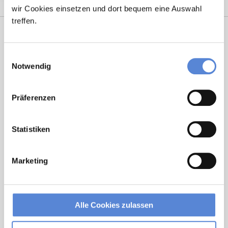
wir Cookies einsetzen und dort bequem eine Auswahl
treffen.
Einwilligungsauswahl
Notwendig
Präferenzen
Marcel Willing
Statistiken
Ansprechpartner
Sie haben Fragen zu unseren Stellenanzeigen oder
Marketing
benötigen Unterstützung beim Ausfüllen Ihres
Bewerberprofils? Kontaktieren Sie mich einfach, ich
helfe Ihnen gerne weiter!
Alle Cookies zulassen
Jetzt zur kostenlosen Stellenanfrage