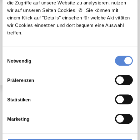
die Zugriffe auf unsere Website zu analysieren, nutzen
wir auf unseren Seiten Cookies. 🍪 Sie können mit
🌟 PREMIUM-STELLENANGEBOT 🌟
einem Klick auf "Details" einsehen für welche Aktivitäten
wir Cookies einsetzen und dort bequem eine Auswahl
treffen.
Angestellter Facharzt mit Option auf Übernahme
Einwilligungsauswahl
(m/w/d) in Voll- oder Teilzeit ab sofort in Solingen
Notwendig
Präferenzen
Statistiken
🌟 PREMIUM-STELLENANGEBOT 🌟
Marketing