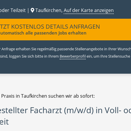
oder Teilzeit |
Taufkirchen,
Auf der Karte anzeigen
ETZT KOSTENLOS DETAILS ANFRAGEN
utomatisch alle passenden Jobs erhalten
 Anfrage erhalten Sie regelmäßig passende Stellenangebote in Ihrer Wunschr
 sind, loggen Sie sich bitte in Ihrem
Bewerberprofil
ein, um Ihre Stellensuche
 Praxis in Taufkirchen suchen wir ab sofort:
stellter Facharzt (m/w/d) in Voll- o
eit