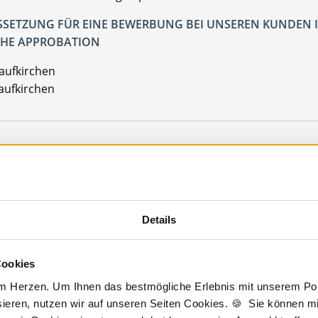
SETZUNG FÜR EINE BEWERBUNG BEI UNSEREN KUNDEN I
HE APPROBATION
Taufkirchen
aufkirchen
Jetzt kostenlos Details anfragen
 interessieren sich
6 Besucher
für
Stellenangebote als
Facharzt Allgemei
Details
Cookies
rzt Allgemeinmedizin
Taufkirchen
am Herzen. Um Ihnen das bestmögliche Erlebnis mit unserem Port
ieren, nutzen wir auf unseren Seiten Cookies. 🍪 Sie können mit
lesbare Version:
Stellenangebot als Markdown (CC BY 4.0)