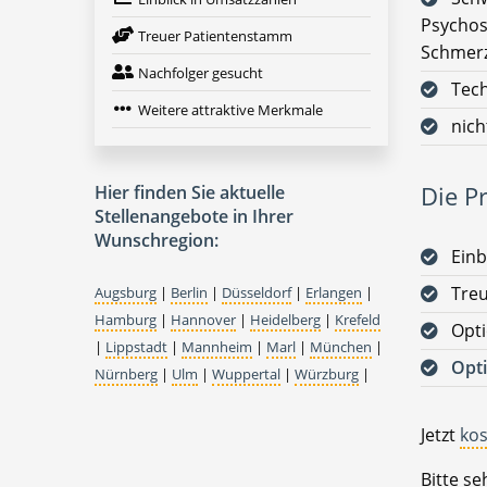
Psychos
Treuer Patientenstamm
Schmerz
Nachfolger gesucht
Tech
Weitere attraktive Merkmale
nich
Hier finden Sie aktuelle
Die Pr
Stellenangebote in Ihrer
Wunschregion:
Einb
Tre
Augsburg
|
Berlin
|
Düsseldorf
|
Erlangen
|
Hamburg
|
Hannover
|
Heidelberg
|
Krefeld
Opt
|
Lippstadt
|
Mannheim
|
Marl
|
München
|
Opti
Nürnberg
|
Ulm
|
Wuppertal
|
Würzburg
|
Jetzt
kos
Bitte s