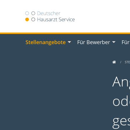
Stellenangebote
Für Bewerber
Für
ST
An
od
ge