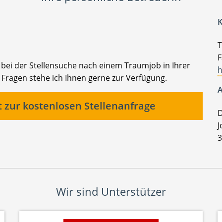
K
T
F
e bei der Stellensuche nach einem Traumjob in Ihrer
h
Fragen stehe ich Ihnen gerne zur Verfügung.
A
t zur kostenlosen Stellenanfrage
D
J
3
Wir sind Unterstützer