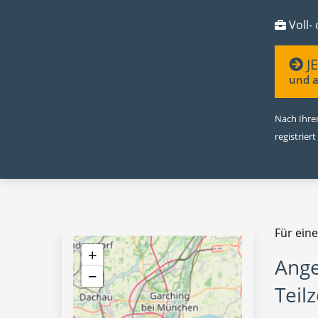
Voll- 
J
und a
Nach Ihrer
registriert
Für eine
+
Ange
−
Teilz