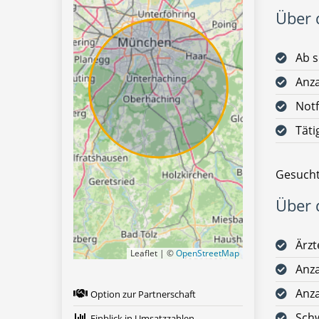
Über d
Ab s
Anz
Notf
Täti
Gesucht
Über d
Ärz
Leaflet | ©
OpenStreetMap
Anza
Anza
Option zur Partnerschaft
Schw
Einblick in Umsatzzahlen