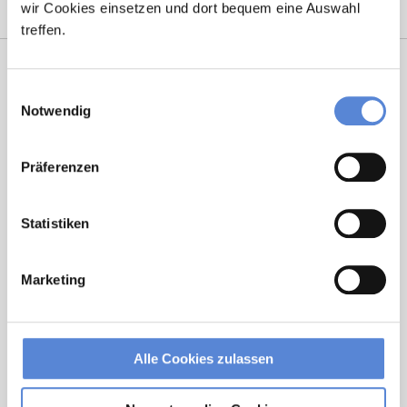
wir Cookies einsetzen und dort bequem eine Auswahl
treffen.
Einwilligungsauswahl
Notwendig
Präferenzen
Laura Holstein
Statistiken
Ansprechpartnerin
Marketing
Ich unterstütze Sie bei der Stellensuche nach einem
Traumjob in Ihrer Wunschregion. Bei Fragen stehe
ich Ihnen gerne zur Verfügung.
Alle Cookies zulassen
Jetzt zur kostenlosen Stellenanfrage