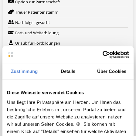
Option zur Partnerschaft
Treuer Patientenstamm
Nachfolger gesucht
Fort- und Weiterbildung
Urlaub für Fortbildungen
Arbeitskleidung wird gestellt
Weitere attraktive Merkmale
Zustimmung
Details
Über Cookies
Hier finden Sie aktuelle Stellenangebote in Ihrer
Diese Webseite verwendet Cookies
Wunschregion:
Uns liegt Ihre Privatsphäre am Herzen. Um Ihnen das
Augsburg
|
Berlin
|
Düsseldorf
|
Erlangen
|
Hamburg
|
Hannover
|
bestmögliche Erlebnis mit unserem Portal zu bieten und
Heidelberg
|
Krefeld
|
Lippstadt
|
Mannheim
|
Marl
|
München
|
die Zugriffe auf unsere Website zu analysieren, nutzen
Nürnberg
|
Ulm
|
Wuppertal
|
Würzburg
|
wir auf unseren Seiten Cookies. 🍪 Sie können mit
einem Klick auf "Details" einsehen für welche Aktivitäten