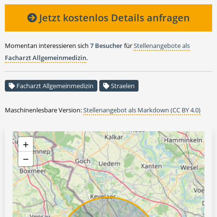
Jetzt kostenlos Details anfragen
Momentan interessieren sich
7 Besucher
für
Stellenangebote als
Facharzt Allgemeinmedizin
.
Facharzt Allgemeinmedizin
Straelen
Maschinenlesbare Version:
Stellenangebot als Markdown (CC BY 4.0)
+
−