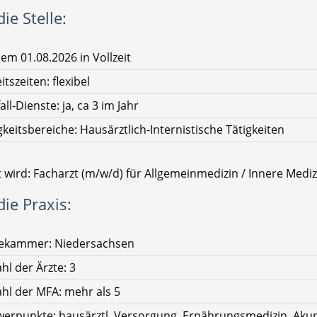
ie Stelle:
em 01.08.2026 in Vollzeit
itszeiten: flexibel
all-Dienste: ja, ca 3 im Jahr
gkeitsbereiche: Hausärztlich-Internistische Tätigkeiten
 wird: Facharzt (m/w/d) für Allgemeinmedizin / Innere Mediz
ie Praxis:
tekammer: Niedersachsen
hl der Ärzte: 3
hl der MFA: mehr als 5
erpunkte: hausärztl. Versorgung, Ernährungsmedizin, Aku