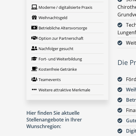
Chiroth
Moderne / digitalisierte Praxis
Grundve
Weihnachtsgeld
Tech
Betriebliche Altersvorsorge
Lungenf
Option zur Partnerschaft
Weit
Nachfolger gesucht
Fort- und Weiterbildung
Die Pr
Kostenfreie Getränke
För
Teamevents
Wei
Weitere attraktive Merkmale
Betr
Fina
Hier finden Sie aktuelle
Stellenangebote in Ihrer
Gute
Wunschregion:
Digi