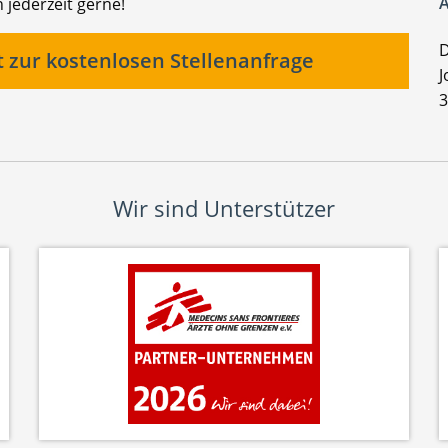
A
 jederzeit gerne!
D
t zur kostenlosen Stellenanfrage
J
3
Wir sind Unterstützer