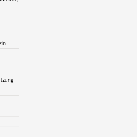
zin
ützung