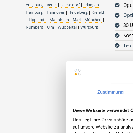
Opt
Augsburg
|
Berlin
|
Düsseldorf
|
Erlangen
|
Hamburg
|
Hannover
|
Heidelberg
|
Krefeld
Opti
|
Lippstadt
|
Mannheim
|
Marl
|
München
|
30 U
Nürnberg
|
Ulm
|
Wuppertal
|
Würzburg
|
Kos
Tea
Bitte s
VORAUS
DEUTSC
Zustimmung
Praxis S
38173 S
Diese Webseite verwendet 
Uns liegt Ihre Privatsphäre 
auf unsere Website zu analys