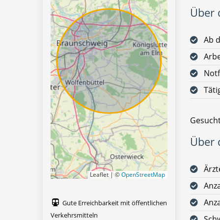
Über d
Ab d
Arbe
Notf
Täti
Gesucht
Über d
Ärz
Leaflet | ©
OpenStreetMap
Anza
Anza
Gute Erreichbarkeit mit öffentlichen
Verkehrsmitteln
Schw