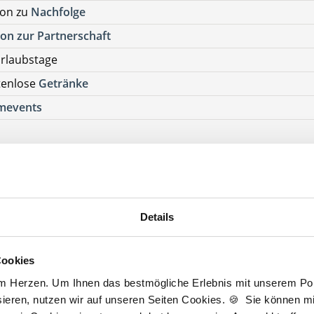
ion zu
Nachfolge
on zur Partnerschaft
rlaubstage
tenlose
Getränke
mevents
ehen Sie von Bewerbungen per Post oder E-Mail ab.
SETZUNG FÜR EINE BEWERBUNG BEI UNSEREN KUNDEN I
HE APPROBATION
Details
ickte
ickte
Cookies
am Herzen. Um Ihnen das bestmögliche Erlebnis mit unserem Port
ieren, nutzen wir auf unseren Seiten Cookies. 🍪 Sie können mit