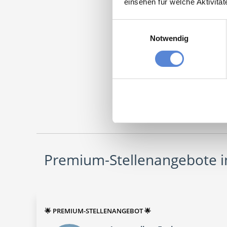
einsehen für welche Aktivitä
Einwilligungsauswahl
Momentan
Notwendig
Facha
Maschinen
Premium-Stellenangebote in
🌟 PREMIUM-STELLENANGEBOT 🌟