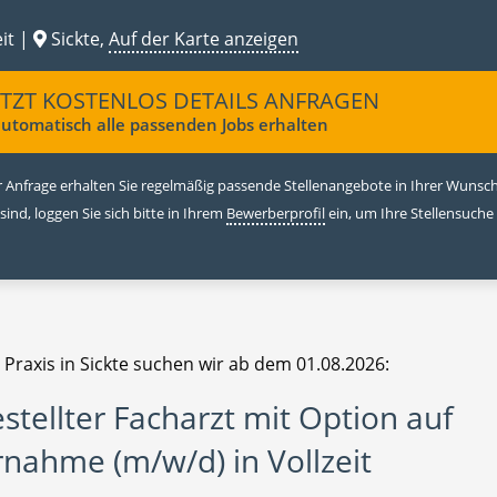
it |
Sickte,
Auf der Karte anzeigen
ETZT KOSTENLOS DETAILS ANFRAGEN
utomatisch alle passenden Jobs erhalten
 Anfrage erhalten Sie regelmäßig passende Stellenangebote in Ihrer Wunschr
 sind, loggen Sie sich bitte in Ihrem
Bewerberprofil
ein, um Ihre Stellensuche
 Praxis in Sickte suchen wir ab dem 01.08.2026:
stellter Facharzt mit Option auf
nahme (m/w/d) in Vollzeit