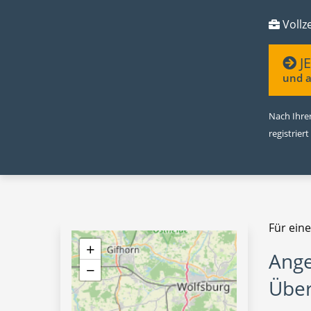
Vollze
J
und a
Nach Ihrer
registriert
Für eine
+
Ange
−
Über