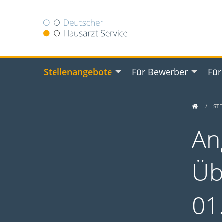
Stellenangebote
Für Bewerber
Für
ST
An
Üb
01