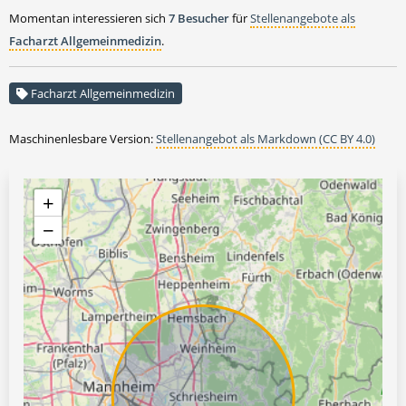
Momentan interessieren sich
7 Besucher
für
Stellenangebote als
Facharzt Allgemeinmedizin
.
Facharzt Allgemeinmedizin
Maschinenlesbare Version:
Stellenangebot als Markdown (CC BY 4.0)
+
−