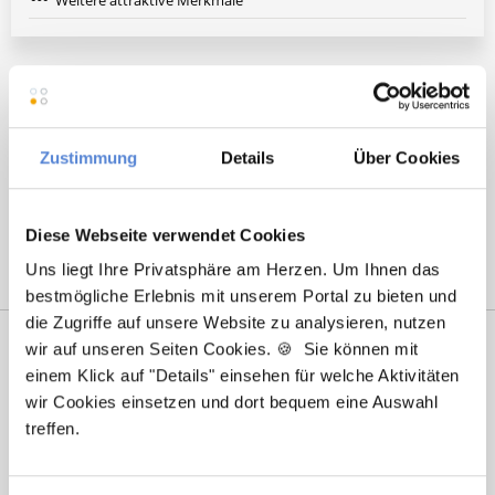
Weitere attraktive Merkmale
Hier finden Sie aktuelle Stellenangebote in Ihrer
Wunschregion:
Zustimmung
Details
Über Cookies
Augsburg
|
Berlin
|
Düsseldorf
|
Erlangen
|
Hamburg
|
Hannover
|
Heidelberg
|
Krefeld
|
Lippstadt
|
Mannheim
|
Marl
|
München
|
Nürnberg
|
Ulm
|
Wuppertal
|
Würzburg
|
Diese Webseite verwendet Cookies
Uns liegt Ihre Privatsphäre am Herzen. Um Ihnen das
bestmögliche Erlebnis mit unserem Portal zu bieten und
die Zugriffe auf unsere Website zu analysieren, nutzen
wir auf unseren Seiten Cookies. 🍪 Sie können mit
einem Klick auf "Details" einsehen für welche Aktivitäten
wir Cookies einsetzen und dort bequem eine Auswahl
treffen.