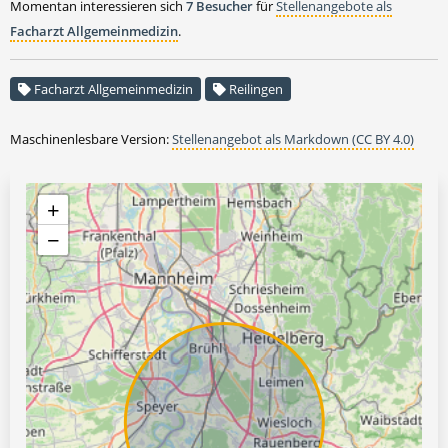
Momentan interessieren sich
7 Besucher
für
Stellenangebote als
Facharzt Allgemeinmedizin
.
Facharzt Allgemeinmedizin
Reilingen
Maschinenlesbare Version:
Stellenangebot als Markdown (CC BY 4.0)
+
−