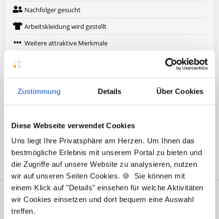
Nachfolger gesucht
Arbeitskleidung wird gestellt
Weitere attraktive Merkmale
Hier finden Sie aktuelle Stellenangebote in Ihrer
Wunschregion:
Zustimmung
Details
Über Cookies
Augsburg
|
Berlin
|
Düsseldorf
|
Erlangen
|
Hamburg
|
Hannover
|
Diese Webseite verwendet Cookies
Heidelberg
|
Krefeld
|
Lippstadt
|
Mannheim
|
Marl
|
München
|
Nürnberg
|
Ulm
|
Wuppertal
|
Würzburg
|
Uns liegt Ihre Privatsphäre am Herzen. Um Ihnen das
bestmögliche Erlebnis mit unserem Portal zu bieten und
die Zugriffe auf unsere Website zu analysieren, nutzen
wir auf unseren Seiten Cookies. 🍪 Sie können mit
einem Klick auf "Details" einsehen für welche Aktivitäten
wir Cookies einsetzen und dort bequem eine Auswahl
treffen.