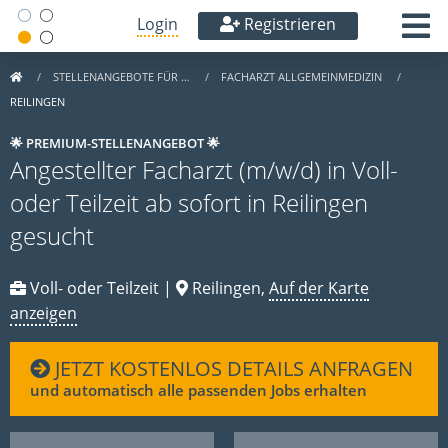
Login
Registrieren
STELLENANGEBOTE FÜR …
FACHARZT ALLGEMEINMEDIZIN
REILINGEN
🌟 PREMIUM-STELLENANGEBOT 🌟
Angestellter Facharzt (m/w/d) in Voll-
oder Teilzeit ab sofort in Reilingen
gesucht
Voll- oder Teilzeit |
Reilingen,
Auf der Karte
anzeigen
JETZT KOSTENLOS DETAILS ANFRAGEN
und automatisch alle passenden Jobs erhalten