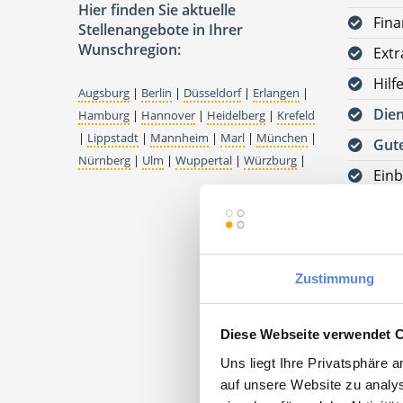
Hier finden Sie aktuelle
Fina
Stellenangebote in Ihrer
Wunschregion:
Ext
Hilf
Augsburg
|
Berlin
|
Düsseldorf
|
Erlangen
|
Die
Hamburg
|
Hannover
|
Heidelberg
|
Krefeld
|
Lippstadt
|
Mannheim
|
Marl
|
München
|
Gute
Nürnberg
|
Ulm
|
Wuppertal
|
Würzburg
|
Einb
Tre
Digi
Barr
Zustimmung
Opt
30 U
Diese Webseite verwendet 
Uns liegt Ihre Privatsphäre 
Jetzt
kos
auf unsere Website zu analys