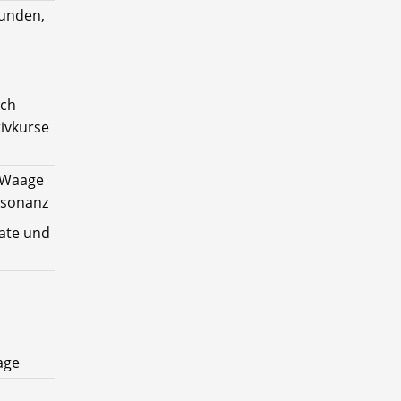
tunden,
rch
tivkurse
- Waage
esonanz
ate und
age