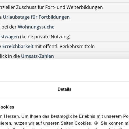
nzieller Zuschuss für Fort- und Weiterbildungen
ra
Urlaubstage für Fortbildungen
e bei der
Wohnungssuche
nstwagen
(keine private Nutzung)
 Erreichbarkeit
mit öffentl. Verkehrsmitteln
lick in die
Umsatz-Zahlen
uer
Patientenstamm
talisierte
Praxis
ierefrei
er Zugang
Details
ion zu
Nachfolge
rlaubstage
Cookies
am Herzen. Um Ihnen das bestmögliche Erlebnis mit unserem Port
tenlos Details anfragen
ieren, nutzen wir auf unseren Seiten Cookies. 🍪 Sie können mit