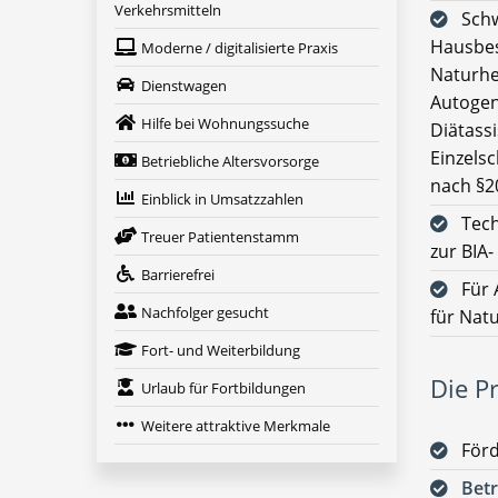
Verkehrsmitteln
Schw
Hausbes
Moderne / digitalisierte Praxis
Naturhe
Dienstwagen
Autogen
Hilfe bei Wohnungssuche
Diätassi
Einzels
Betriebliche Altersvorsorge
nach §2
Einblick in Umsatzzahlen
Tech
Treuer Patientenstamm
zur BIA
Barrierefrei
Für 
Nachfolger gesucht
für Nat
Fort- und Weiterbildung
Die Pr
Urlaub für Fortbildungen
Weitere attraktive Merkmale
För
Betr