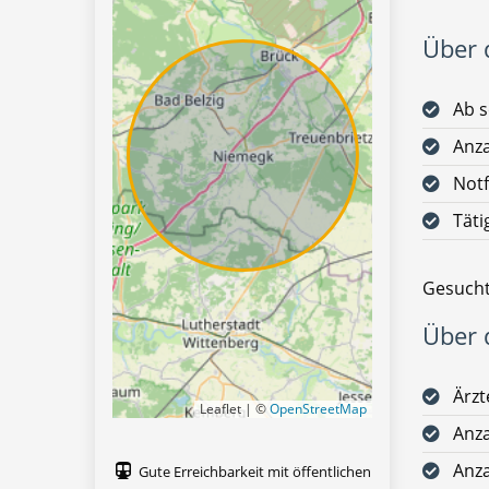
Über d
Ab s
Anz
Notf
Täti
Gesucht
Über d
Ärz
Leaflet | ©
OpenStreetMap
Anza
Anza
Gute Erreichbarkeit mit öffentlichen