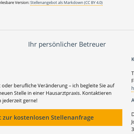
lesbare Version:
Stellenangebot als Markdown (CC BY 4.0)
Ihr persönlicher Betreuer
K
T
F
t oder berufliche Veränderung – ich begleite Sie auf
h
euen Stelle in einer Hausarztpraxis. Kontaktieren
A
 jederzeit gerne!
D
t zur kostenlosen Stellenanfrage
J
3