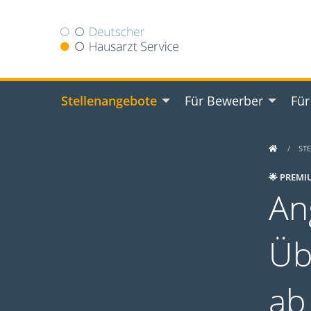
Stellenangebote
Für Bewerber
Für
ST
🌟 PREMI
An
Üb
ab