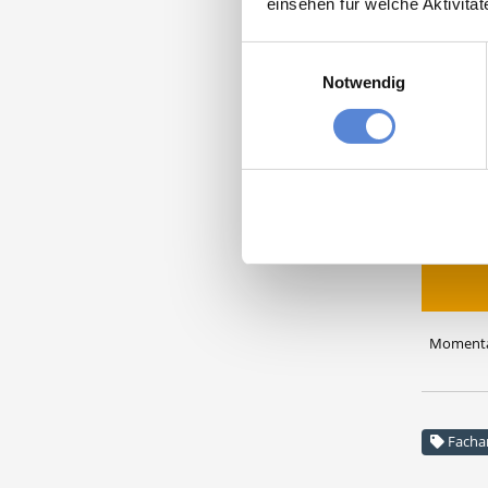
einsehen für welche Aktivitä
Bitte s
Einwilligungsauswahl
VORAUS
Notwendig
DEUTSC
Praxis 
14823 
Momentan
Facha