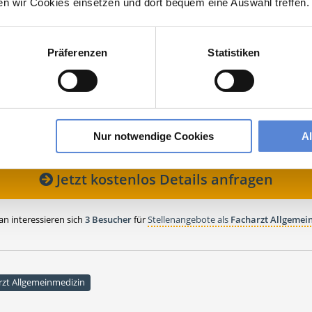
ten wir Cookies einsetzen und dort bequem eine Auswahl treffen.
ehen Sie von Bewerbungen per Post oder E-Mail ab.
SETZUNG FÜR EINE BEWERBUNG BEI UNSEREN KUNDEN I
Präferenzen
Statistiken
HE APPROBATION
Niemegk
Niemegk
Nur notwendige Cookies
A
Jetzt kostenlos Details anfragen
 interessieren sich
3 Besucher
für
Stellenangebote als
Facharzt Allgemei
rzt Allgemeinmedizin