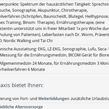
erpunkte: Spektrum der hausärztlichen Tätigkeit: Sprechs
uche, Sonographie, Akupunktur, Chirotherapie,
ilverfahren (Schröpfen, Baunscheidt, Blutegel, Heilhypnose,
es Training, Binom- Therapie), Ernährungstherapie, (eine
stentin unterstützt uns in freier Mitarbeit 1x pro Woche du
chulung von Patienten), Leberfasten nach Dr. Worm, Präven
0: Nordic Walking und Tai Chi
nische Ausstattung: EKG, LZ-EKG, Sonographie, Lufu, Seca
- Messung für die Ernährungsmedizin, BICOM Gerät für Bior
Allgemeinmedizin 24 Monate, für Ernährungsmedizin 3 Mon
urheilverfahren 6 Monate
axis bietet Ihnen:
derung von Fort- und
Weiterbildungen
: zusätzliche Urlaubst
iebliche Altersvorsorge