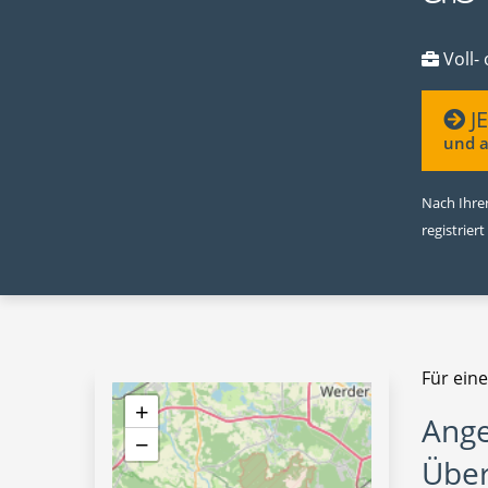
Voll- 
J
und a
Nach Ihrer
registriert
Für eine
+
Ange
−
Über