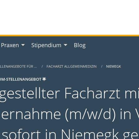
 Praxen
Stipendium
Blog
ELLENANGEBOTE FÜR …
FACHARZT ALLGEMEINMEDIZIN
NIEMEGK
UM-STELLENANGEBOT 🌟
gestellter Facharzt m
ernahme (m/w/d) in Vo
 sofort in Niemegk g