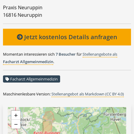
Praxis Neuruppin
16816 Neuruppin
Jetzt kostenlos Details anfragen
Momentan interessieren sich
7 Besucher
für
Stellenangebote als
Facharzt Allgemeinmedizin
.
Facharzt Allgemeinmedizin
Maschinenlesbare Version:
Stellenangebot als Markdown (CC BY 4.0)
+
−