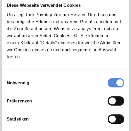
Diese Webseite verwendet Cookies
Uns liegt Ihre Privatsphäre am Herzen. Um Ihnen das
bestmögliche Erlebnis mit unserem Portal zu bieten und
Marcel Willing
die Zugriffe auf unsere Website zu analysieren, nutzen
wir auf unseren Seiten Cookies. 🍪 Sie können mit
Ansprechpartner
einem Klick auf "Details" einsehen für welche Aktivitäten
wir Cookies einsetzen und dort bequem eine Auswahl
Sie haben Fragen zu unseren Stellenanzeigen oder
treffen.
benötigen Unterstützung beim Ausfüllen Ihres
Bewerberprofils? Kontaktieren Sie mich einfach, ich
helfe Ihnen gerne weiter!
Einwilligungsauswahl
Notwendig
Jetzt zur kostenlosen Stellenanfrage
Präferenzen
Kontakt
Tel.: +49 (0) 521 / 911 730 33
Statistiken
Fax: +49 (0) 521 / 911 730 31