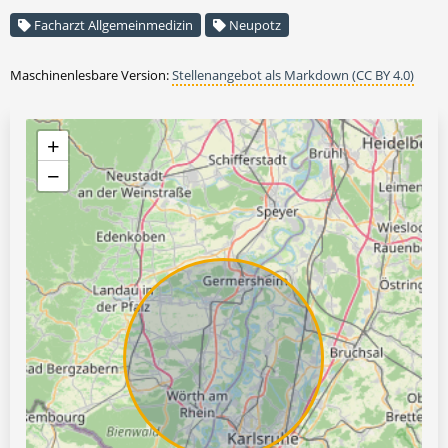
Facharzt Allgemeinmedizin
Neupotz
Maschinenlesbare Version:
Stellenangebot als Markdown (CC BY 4.0)
+
−