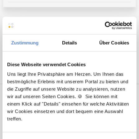
Hier finden Sie aktuelle Stellenangebote in Ihrer
Wunschregion:
Augsburg
|
Berlin
|
Düsseldorf
|
Erlangen
|
Hamburg
|
Hannover
|
Zustimmung
Details
Über Cookies
Heidelberg
|
Krefeld
|
Lippstadt
|
Mannheim
|
Marl
|
München
|
Nürnberg
|
Ulm
|
Wuppertal
|
Würzburg
|
Diese Webseite verwendet Cookies
Uns liegt Ihre Privatsphäre am Herzen. Um Ihnen das
bestmögliche Erlebnis mit unserem Portal zu bieten und
die Zugriffe auf unsere Website zu analysieren, nutzen
wir auf unseren Seiten Cookies. 🍪 Sie können mit
einem Klick auf "Details" einsehen für welche Aktivitäten
wir Cookies einsetzen und dort bequem eine Auswahl
treffen.