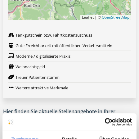
Leaflet | ©
OpenStreetMap
Tankgutschein bzw. Fahrtkostenzuschuss
Gute Erreichbarkeit mit öffentlichen Verkehrsmitteln
Moderne / digitalisierte Praxis
Weihnachtsgeld
Treuer Patientenstamm
Weitere attraktive Merkmale
Hier finden Sie aktuelle Stellenangebote in Ihrer
Wunschregion:
Augsburg
|
Berlin
|
Düsseldorf
|
Erlangen
|
Hamburg
|
Hannover
|