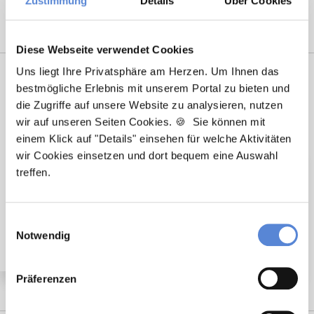
Zustimmung
Details
Über Cookies
Heidelberg
|
Krefeld
|
Lippstadt
|
Mannheim
|
Marl
|
München
|
Nürnberg
|
Ulm
|
Wuppertal
|
Würzburg
|
Diese Webseite verwendet Cookies
Premium-Stellenangebote in der
Uns liegt Ihre Privatsphäre am Herzen. Um Ihnen das
bestmögliche Erlebnis mit unserem Portal zu bieten und
Region Neuhof:
die Zugriffe auf unsere Website zu analysieren, nutzen
wir auf unseren Seiten Cookies. 🍪 Sie können mit
einem Klick auf "Details" einsehen für welche Aktivitäten
wir Cookies einsetzen und dort bequem eine Auswahl
treffen.
🌟 PREMIUM-STELLENANGEBOT 🌟
Angestellter Facharzt mit Option auf Übernahme
(m/w/d) in Vollzeit ab sofort in Künzell
Einwilligungsauswahl
Notwendig
Präferenzen