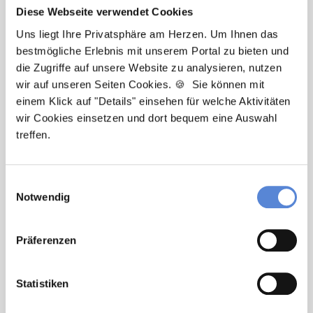
Diese Webseite verwendet Cookies
Uns liegt Ihre Privatsphäre am Herzen. Um Ihnen das
bestmögliche Erlebnis mit unserem Portal zu bieten und
Tanja Bellon
die Zugriffe auf unsere Website zu analysieren, nutzen
wir auf unseren Seiten Cookies. 🍪 Sie können mit
Ansprechpartnerin
einem Klick auf "Details" einsehen für welche Aktivitäten
wir Cookies einsetzen und dort bequem eine Auswahl
Sie möchten sich beruflich neu orientieren? Ich
treffen.
unterstütze Sie bei der Suche nach einer Stelle, die
wirklich zu Ihnen passt. Bei Fragen zum
Bewerbungsprozess bin ich gerne für Sie da!
Einwilligungsauswahl
Notwendig
Jetzt zur kostenlosen Stellenanfrage
Präferenzen
Kontakt
Tel.: +49 (0) 521 / 911 730 33
Statistiken
Fax: +49 (0) 521 / 911 730 31