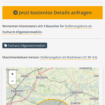
Jetzt kostenlos Details anfragen
Momentan interessieren sich
5 Besucher
für
Stellenangebote als
Facharzt Allgemeinmedizin
.
Facharzt Allgemeinmedizin
Maschinenlesbare Version:
Stellenangebot als Markdown (CC BY 4.0)
+
−