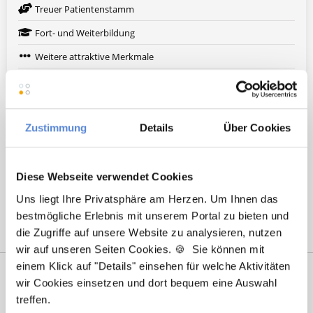
Treuer Patientenstamm
Fort- und Weiterbildung
Weitere attraktive Merkmale
Hier finden Sie aktuelle Stellenangebote in Ihrer
Wunschregion:
Zustimmung
Details
Über Cookies
Augsburg
|
Berlin
|
Düsseldorf
|
Erlangen
|
Hamburg
|
Hannover
|
Heidelberg
|
Krefeld
|
Lippstadt
|
Mannheim
|
Marl
|
München
|
Diese Webseite verwendet Cookies
Nürnberg
|
Ulm
|
Wuppertal
|
Würzburg
|
Uns liegt Ihre Privatsphäre am Herzen. Um Ihnen das
bestmögliche Erlebnis mit unserem Portal zu bieten und
die Zugriffe auf unsere Website zu analysieren, nutzen
wir auf unseren Seiten Cookies. 🍪 Sie können mit
einem Klick auf "Details" einsehen für welche Aktivitäten
wir Cookies einsetzen und dort bequem eine Auswahl
treffen.