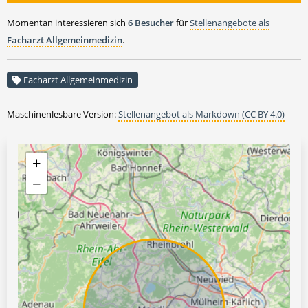
Momentan interessieren sich
6 Besucher
für
Stellenangebote als
Facharzt Allgemeinmedizin
.
Facharzt Allgemeinmedizin
Maschinenlesbare Version:
Stellenangebot als Markdown (CC BY 4.0)
+
−