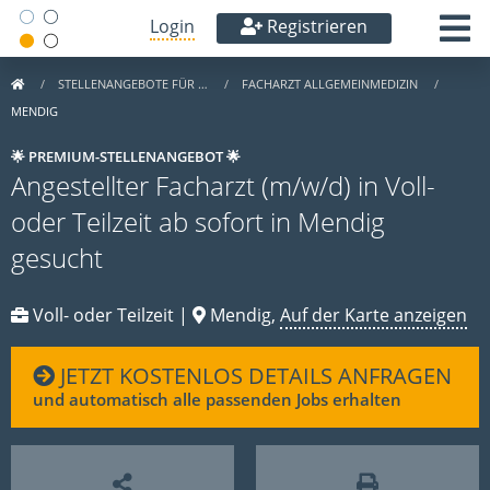
Login
Registrieren
STELLENANGEBOTE FÜR …
FACHARZT ALLGEMEINMEDIZIN
MENDIG
🌟 PREMIUM-STELLENANGEBOT 🌟
Angestellter Facharzt (m/w/d) in Voll-
oder Teilzeit ab sofort in Mendig
gesucht
Voll- oder Teilzeit |
Mendig,
Auf der Karte anzeigen
JETZT KOSTENLOS DETAILS ANFRAGEN
und automatisch alle passenden Jobs erhalten