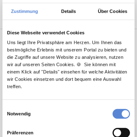
Nürnberg
|
Ulm
|
Wuppertal
|
Würzburg
|
Zustimmung
Details
Über Cookies
Diese Webseite verwendet Cookies
Uns liegt Ihre Privatsphäre am Herzen. Um Ihnen das
bestmögliche Erlebnis mit unserem Portal zu bieten und
die Zugriffe auf unsere Website zu analysieren, nutzen
wir auf unseren Seiten Cookies. 🍪 Sie können mit
einem Klick auf "Details" einsehen für welche Aktivitäten
wir Cookies einsetzen und dort bequem eine Auswahl
treffen.
Laura Holstein
Ansprechpartnerin
Einwilligungsauswahl
Notwendig
Ich unterstütze Sie bei der Stellensuche nach einem
Traumjob in Ihrer Wunschregion. Bei Fragen stehe
ich Ihnen gerne zur Verfügung.
Präferenzen