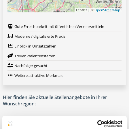
Leaflet | ©
OpenStreetMap
Gute Erreichbarkeit mit öffentlichen Verkehrsmitteln
Moderne / digitalisierte Praxis
Einblick in Umsatzzahlen
Treuer Patientenstamm
Nachfolger gesucht
Weitere attraktive Merkmale
Hier finden Sie aktuelle Stellenangebote in Ihrer
Wunschregion:
Augsburg
|
Berlin
|
Düsseldorf
|
Erlangen
|
Hamburg
|
Hannover
|
Heidelberg
|
Krefeld
|
Lippstadt
|
Mannheim
|
Marl
|
München
|