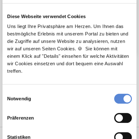
Fort- und Weiterbildung
Diese Webseite verwendet Cookies
Urlaub für Fortbildungen
Uns liegt Ihre Privatsphäre am Herzen. Um Ihnen das
Arbeitskleidung wird gestellt
bestmögliche Erlebnis mit unserem Portal zu bieten und
Weitere attraktive Merkmale
die Zugriffe auf unsere Website zu analysieren, nutzen
wir auf unseren Seiten Cookies. 🍪 Sie können mit
einem Klick auf "Details" einsehen für welche Aktivitäten
Hier finden Sie aktuelle Stellenangebote in Ihrer
wir Cookies einsetzen und dort bequem eine Auswahl
Wunschregion:
treffen.
Augsburg
|
Berlin
|
Düsseldorf
|
Erlangen
|
Hamburg
|
Hannover
|
Einwilligungsauswahl
Heidelberg
|
Krefeld
|
Lippstadt
|
Mannheim
|
Marl
|
München
|
Notwendig
Nürnberg
|
Ulm
|
Wuppertal
|
Würzburg
|
Präferenzen
Statistiken