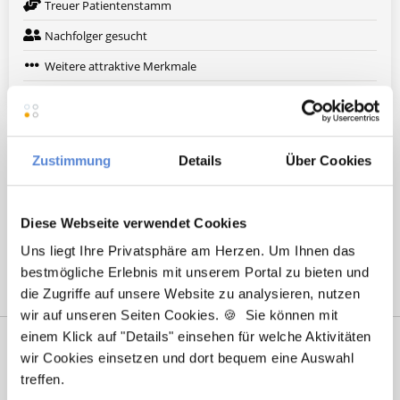
Treuer Patientenstamm
Nachfolger gesucht
Weitere attraktive Merkmale
Hier finden Sie aktuelle Stellenangebote in Ihrer
Wunschregion:
Zustimmung
Details
Über Cookies
Augsburg
|
Berlin
|
Düsseldorf
|
Erlangen
|
Hamburg
|
Hannover
|
Heidelberg
|
Krefeld
|
Lippstadt
|
Mannheim
|
Marl
|
München
|
Diese Webseite verwendet Cookies
Nürnberg
|
Ulm
|
Wuppertal
|
Würzburg
|
Uns liegt Ihre Privatsphäre am Herzen. Um Ihnen das
bestmögliche Erlebnis mit unserem Portal zu bieten und
die Zugriffe auf unsere Website zu analysieren, nutzen
wir auf unseren Seiten Cookies. 🍪 Sie können mit
einem Klick auf "Details" einsehen für welche Aktivitäten
wir Cookies einsetzen und dort bequem eine Auswahl
treffen.