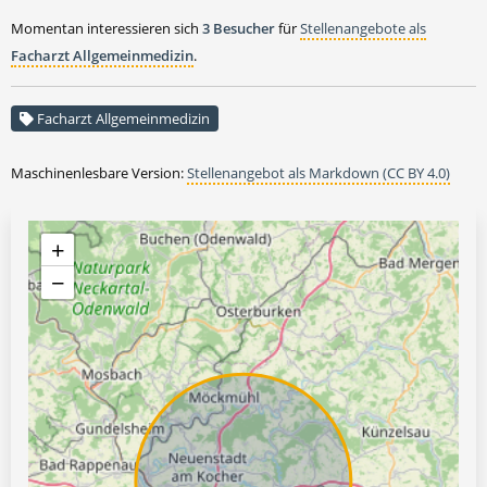
Momentan interessieren sich
3 Besucher
für
Stellenangebote als
Facharzt Allgemeinmedizin
.
Facharzt Allgemeinmedizin
Maschinenlesbare Version:
Stellenangebot als Markdown (CC BY 4.0)
+
−