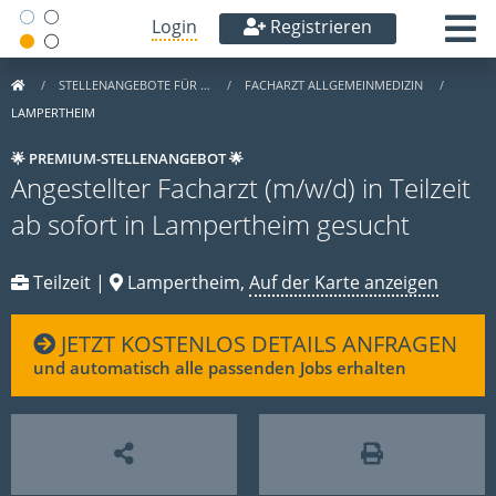
Login
Registrieren
STELLENANGEBOTE FÜR …
FACHARZT ALLGEMEINMEDIZIN
LAMPERTHEIM
🌟 PREMIUM-STELLENANGEBOT 🌟
Angestellter Facharzt (m/w/d) in Teilzeit
ab sofort in Lampertheim gesucht
Teilzeit |
Lampertheim,
Auf der Karte anzeigen
JETZT KOSTENLOS DETAILS ANFRAGEN
und automatisch alle passenden Jobs erhalten