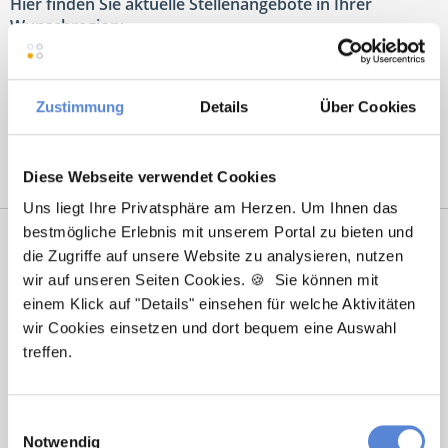
Hier finden Sie aktuelle Stellenangebote in Ihrer
Wunschregion:
Augsburg
|
Berlin
|
Düsseldorf
|
Erlangen
|
Hamburg
|
Hannover
|
Heidelberg
|
Krefeld
|
Lippstadt
|
Mannheim
|
Marl
|
München
|
Zustimmung
Details
Über Cookies
Nürnberg
|
Ulm
|
Wuppertal
|
Würzburg
|
Diese Webseite verwendet Cookies
Uns liegt Ihre Privatsphäre am Herzen. Um Ihnen das
bestmögliche Erlebnis mit unserem Portal zu bieten und
die Zugriffe auf unsere Website zu analysieren, nutzen
wir auf unseren Seiten Cookies. 🍪 Sie können mit
einem Klick auf "Details" einsehen für welche Aktivitäten
wir Cookies einsetzen und dort bequem eine Auswahl
treffen.
Marcel Willing
Einwilligungsauswahl
Notwendig